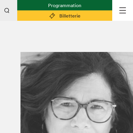
Programmation
Billetterie
Liens pratiques
Plan du Salon
Planifier sa visite (prix d'entrée,
horaire, info pratiques)
Billetterie: achetez vos billets!
FAQ visiteur·euse·s
Espace professionnel·le·s
Espace enseignant·e·s
Espace médias
Devenir bénévole
Espace exposant·e·s