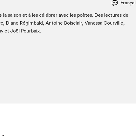
Françai
 la sai­son et à les célébr­er avec les poètes. Des lec­tures de
c, Diane Régim­bald, Antoine Bois­clair, Vanes­sa Courville,
y et Joël Pourbaix.