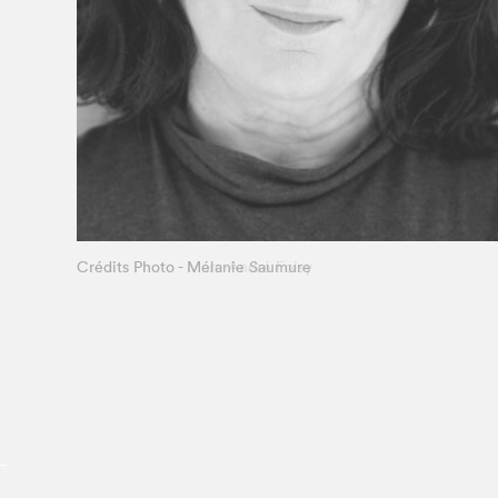
Le Salon dans la ville, espace
organisateur⋅rice
> SLM Pro
Crédits Photo - Mélanie Saumure