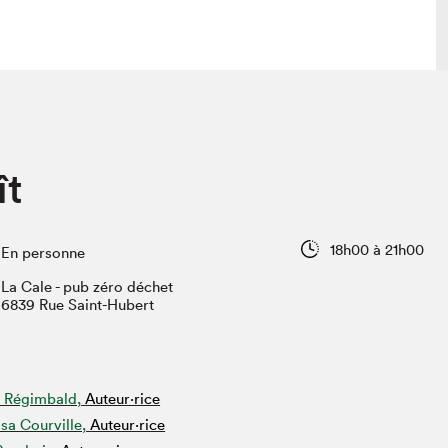
 visite
Nous connaître
ît
lon
À propos
ée
Mission et valeurs
uverture
Équipe
18h00 à 21h00
En personne
au Salon
Politique de prévention du
harcèlement
La Cale - pub zéro déchet
al Traiteur
6839 Rue Saint-Hubert
Politique d’écoresponsabilité
uestions des
e⋅s
 Régimbald,
Auteur·rice
sa Courville,
Auteur·rice