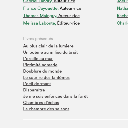
Gabriel Landry,
Auteur·rice
Joël 
Studio Radio-Canada
France Cayouette,
Auteur·rice
Natha
Thomas Mainguy,
Auteur·rice
Rache
Matinées scolaires
Mélissa Labonté,
Éditeur·rice
Charl
Les matins Petits bonheurs (0-5 ans)
Espace Lis-moi MTL (12-18 ans)
Livres présentés
Le grand jeu de lecture à voix haute du Salon
Au plus clair de la lumière
Espace Montréal-Nord
Un poème au milieu du bruit
L'oreille au mur
Tapis rouge des écrivain·e·s
L'intimité nomade
Zone Manga
Doublure du monde
La Grande tournée de Bologne (Coin de survie des
Le sourire des fantômes
illustrateur·rice·s)
L'oeil dormant
Espace jeunesse Desjardins
Disparaître
Je me suis enfoncée dans la forêt
Chambres d'échos
La chambre des saisons
Archives
SLM 2021