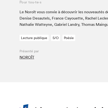
Pour tou⋅te⋅s
SLM 2020
Le Noroît vous con­vie à décou­vrir les nou­veautés de
SLM 2019
Denise Desau­tels, France Cay­ou­ette, Rachel Lecler
SLM 2018
Nathalie Wat­teyne, Gabriel Landry, Thomas Main­gu
Lecture publique
S/O
Poésie
Présenté par
NOROÎT