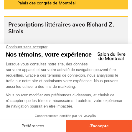
Palais des congrès de Montréal
Pre­scrip­tions lit­téraires avec Richard Z.
Sirois
Prescription littéraire
Pour tou⋅te⋅s
Auteur·rice
Richard Z. Sirois