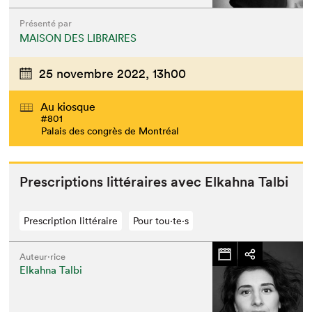
Présenté par
MAISON DES LIBRAIRES
25 novembre 2022,
13h00
Au kiosque
#801
Palais des congrès de Montréal
Pre­scrip­tions lit­téraires avec Elka­h­na Talbi
Prescription littéraire
Pour tou⋅te⋅s
Auteur·rice
Elkahna Talbi