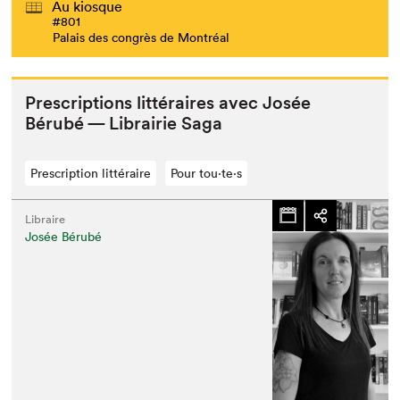
Au kiosque
#801
Palais des congrès de Montréal
Pre­scrip­tions lit­téraires avec Josée
Bérubé — Librairie Saga
Prescription littéraire
Pour tou⋅te⋅s
Libraire
Josée Bérubé