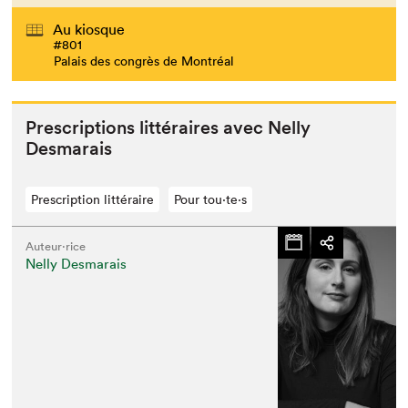
Au kiosque
#801
Palais des congrès de Montréal
Pre­scrip­tions lit­téraires avec Nel­ly
Desmarais
Prescription littéraire
Pour tou⋅te⋅s
Auteur·rice
Nelly Desmarais