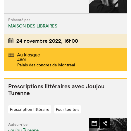
Présenté par
MAISON DES LIBRAIRES
24 novembre 2022,
16h00
Au kiosque
#801
Palais des congrès de Montréal
Pre­scrip­tions lit­téraires avec Jou­jou
Turenne
Prescription littéraire
Pour tou⋅te⋅s
Auteur·rice
Joujou Turenne