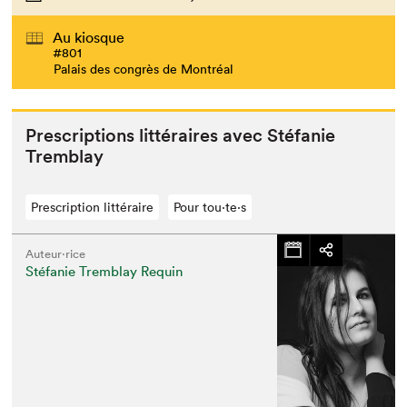
Au kiosque
#801
Palais des congrès de Montréal
Pre­scrip­tions lit­téraires avec Sté­fanie
Tremblay
Prescription littéraire
Pour tou⋅te⋅s
Auteur·rice
Stéfanie Tremblay Requin