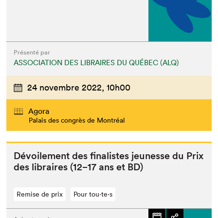
Fermer
Présenté par
ASSOCIATION DES LIBRAIRES DU QUÉBEC (ALQ)
24 novembre 2022,
10h00
Agora
Palais des congrès de Montréal
Dévoile­ment des final­istes jeunesse du Prix
des libraires (
12
−
17
ans et
BD
)
Remise de prix
Pour tou⋅te⋅s