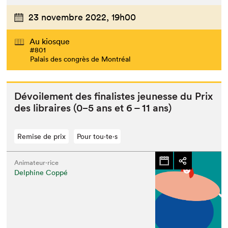
23 novembre 2022,
19h00
Au kiosque
#801
Palais des congrès de Montréal
Dévoile­ment des final­istes jeunesse du Prix
des libraires (
0
−
5
ans et
6
–
11
ans)
Remise de prix
Pour tou⋅te⋅s
Animateur⋅rice
Delphine Coppé
Que cherchez-vous?