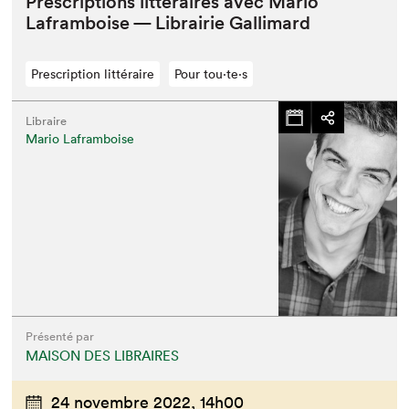
Pre­scrip­tions lit­téraires avec Mario
Lafram­boise — Librairie Gallimard
Prescription littéraire
Pour tou⋅te⋅s
Libraire
Mario Laframboise
Présenté par
MAISON DES LIBRAIRES
24 novembre 2022,
14h00