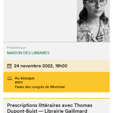
Présenté par
MAISON DES LIBRAIRES
24 novembre 2022,
19h00
Au kiosque
#801
Palais des congrès de Montréal
Pre­scrip­tions lit­téraires avec Thomas
Dupont-Buist — Librairie Gallimard