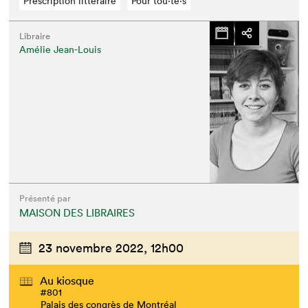
Prescription littéraire
Pour tou⋅te⋅s
Libraire
Amélie Jean-Louis
Présenté par
MAISON DES LIBRAIRES
23 novembre 2022,
12h00
Au kiosque
#801
Palais des congrès de Montréal