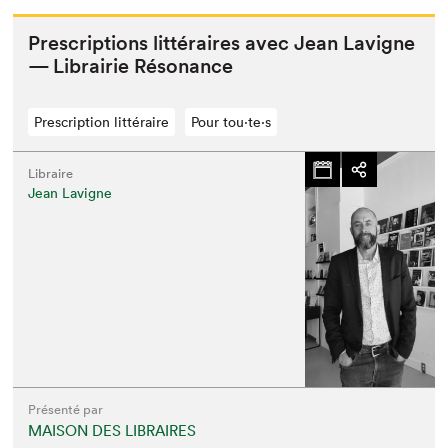
Pre­scrip­tions lit­téraires avec Jean Lav­i­gne
— Librairie Résonance
Prescription littéraire
Pour tou⋅te⋅s
Libraire
Jean Lavigne
Présenté par
MAISON DES LIBRAIRES