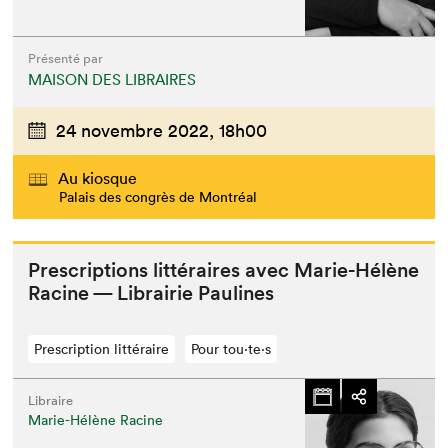
Présenté par
MAISON DES LIBRAIRES
24 novembre 2022,
18h00
Au kiosque
Palais des congrès de Montréal
Pre­scrip­tions lit­téraires avec Marie-Hélène
Racine — Librairie Paulines
Prescription littéraire
Pour tou⋅te⋅s
Libraire
Marie-Hélène Racine