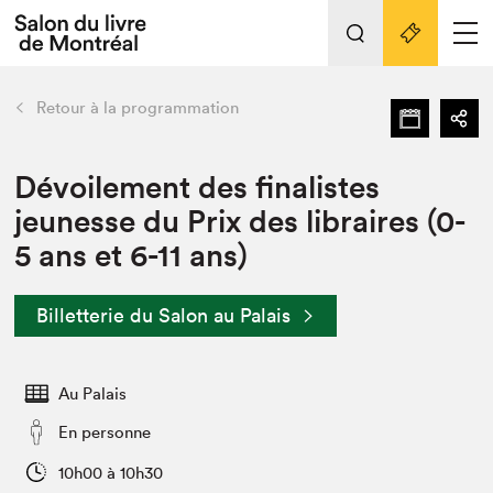
Tout sur l'édition 2022
Nos activités
retour
Retour à la programmation
Actualités
Liens pratiques
Dévoilement des finalistes
jeunesse du Prix des libraires (0-
Édition 2022
5 ans et 6-11 ans)
Vidéos et Balados
Planifier sa visite
Billetterie du Salon au Palais
Club de lecture Braindate
Nous connaître
Au Palais
Projets partenaires 2022
Espace médias
En personne
Espace exposant⋅e⋅s
Archives
10h00 à 10h30