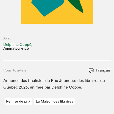
Avec
Delphine Coppé,
Animateur⋅rice
Pour tou⋅te⋅s
Français
Annonce des final­istes du Prix Jeunesse des libraires du
Québec
2023
, ani­mée par Del­phine Coppé.
Remise de prix
La Maison des libraires