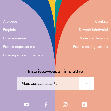
À propos
Contact
Emplois
Devenir bénévole!
Espace médias
Vidéos et balados
Espace exposant·e⋅s
Espace enseignant·e⋅s
Espace professionnel·le⋅s
Inscrivez-vous à l'infolettre