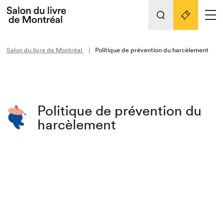
Tout sur l'édition 2022
Nos activités
retour
Salon du livre de Montréal
Politique de prévention du harcèlement
Actualités
Liens pratiques
Édition 2022
Politique de prévention du
Vidéos et Balados
harcèlement
Planifier sa visite
Club de lecture Braindate
Nous connaître
Projets partenaires 2022
Espace médias
Espace exposant⋅e⋅s
Archives