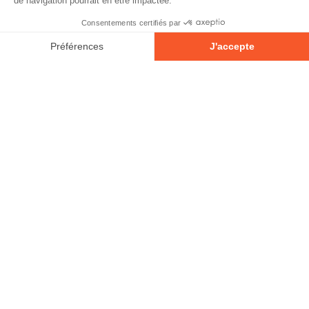
À propos
Contact
Emplois
Devenir bénévole!
Espace médias
Vidéos et balados