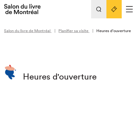
Tout sur l'édition 2022
Nos activités
retour
Salon du livre de Montréal
Planifier sa visite
Heures d'ouverture
Actualités
Liens pratiques
Édition 2022
Vidéos et Balados
Heures d'ouverture
Planifier sa visite
Club de lecture Braindate
Nous connaître
Projets partenaires 2022
Espace médias
Espace exposant⋅e⋅s
Archives