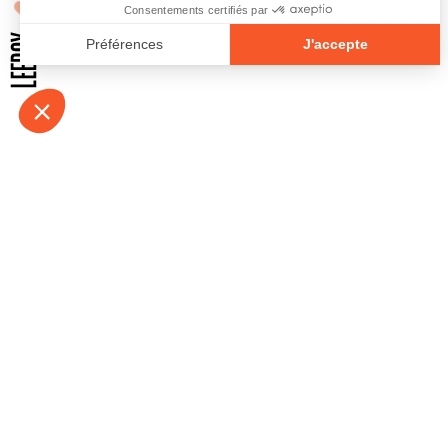
À propos
Contact
Emplois
Devenir bénévo
Espace médias
Vidéos et balad
Espace exposant·e⋅s
Espace enseign