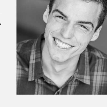
Le Salon dans la ville, espace
organisateur⋅rice
> SLM Pro
s