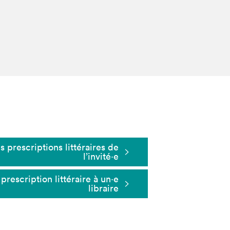
s prescriptions littéraires de
l’invité⋅e
rescription littéraire à un⋅e
libraire
Fermer