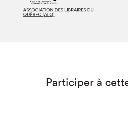
SLM 2020
ASSOCIATION DES LIBRAIRES DU
QUÉBEC (ALQ)
SLM 2019
SLM 2018
Que cherc
Participer à cette