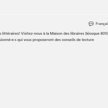
Club de lecture Braindate
Communication-Jeunesse au Salon
Le Salon dans ta classe
Françai
La Maison des libraires
lit­téraires! Vis­itez-nous à la Mai­son des libraires (kiosque
801
)
Liseur Public
ssionné·e·s qui vous pro­poseront des con­seils de lec­ture
Vitrine du Festival littéraire international Metropolis
bleu
La lecture en cadeau
L'Aparté
SLM PRO