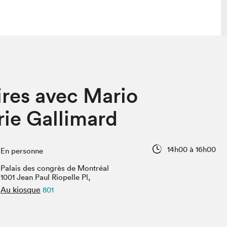
 visite
Nous connaître
aires avec Mario
lon
À propos
ée
Mission et valeurs
rie Gallimard
uverture
Équipe
au Salon
Politique de prévention du
harcèlement
14h00 à 16h00
En personne
al Traiteur
Politique d’écoresponsabilité
uestions des
Palais des congrès de Montréal
e⋅s
1001 Jean Paul Riopelle Pl,
Au kiosque
801