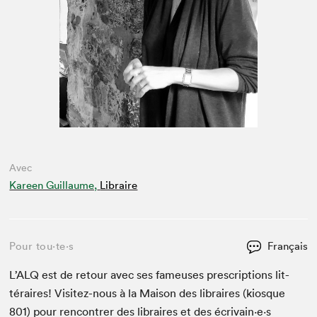
Avec
Kareen Guillaume,
Libraire
Pour tou⋅te⋅s
Français
L’
ALQ
est de retour avec ses fameuses pre­scrip­tions lit­
téraires! Vis­itez-nous à la Mai­son des libraires (kiosque
801
) pour ren­con­tr­er des libraires et des écrivain·e·s