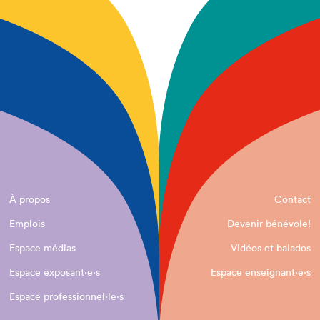
À propos
Contact
Emplois
Devenir bénévole!
Espace médias
Vidéos et balados
Espace exposant·e⋅s
Espace enseignant·e⋅s
Espace professionnel·le⋅s