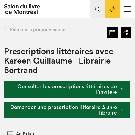
Tout sur l'édition 2022
Nos activités
retour
Retour à la programmation
Actualités
Liens pratiques
Prescriptions littéraires avec
Kareen Guillaume - Librairie
Édition 2022
Bertrand
Vidéos et Balados
Planifier sa visite
Consulter les prescriptions littéraires de
Club de lecture Braindate
l’invité⋅e
Nous connaître
Demander une prescription littéraire à un⋅e
Projets partenaires 2022
Espace médias
libraire
Espace exposant⋅e⋅s
Archives
Au Palais