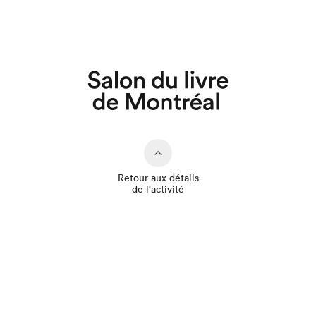
Que cherchez-vous?
Retour aux détails
de l'activité