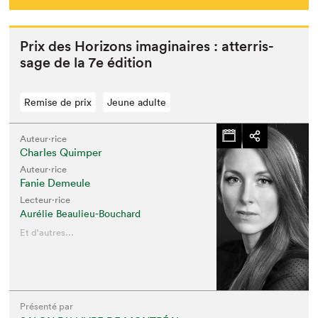
Prix des Hori­zons imag­i­naires : atter­ris­
sage de la
7
e
édition
Remise de prix
Jeune adulte
Auteur·rice
Charles Quimper
Auteur·rice
Fanie Demeule
Lecteur·rice
Aurélie Beaulieu-Bouchard
Et d'autres...
Présenté par