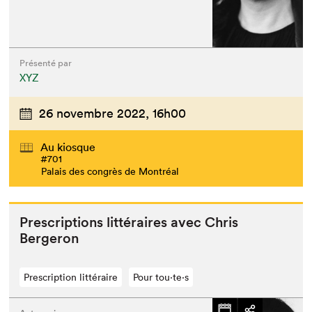
Présenté par
XYZ
26 novembre 2022,
16h00
Au kiosque
#701
Palais des congrès de Montréal
Pre­scrip­tions lit­téraires avec Chris
Bergeron
Prescription littéraire
Pour tou⋅te⋅s