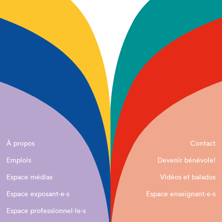
À propos
Contact
Emplois
Devenir bénévole!
Espace médias
Vidéos et balados
Espace exposant·e⋅s
Espace enseignant·e⋅s
Espace professionnel·le⋅s