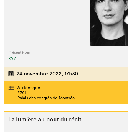
Présenté par
XYZ
24 novembre 2022,
17h30
Au kiosque
#701
Palais des congrès de Montréal
La lumière au bout du récit