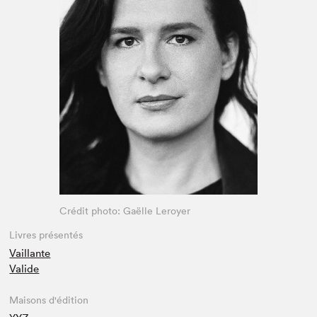
Espace enseignant·e·s
Espace pro
Crédit photo: Gaëlle Leroyer
Livres présentés
Vaillante
Valide
Maisons d'édition