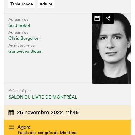
Table ronde
Adulte
Auteur·rice
Su J Sokol
Auteur·rice
Chris Bergeron
Animateur⋅rice
Geneviève Blouin
Présenté par
SALON DU LIVRE DE MONTRÉAL
26 novembre 2022,
11h45
Agora
Palais des congrès de Montréal