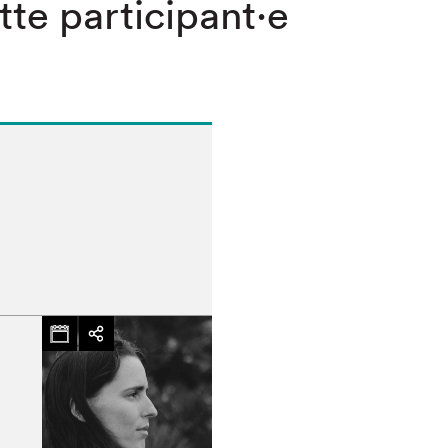
⋅tte participant⋅e
hez-vous?