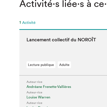
Activité⋅s liée⋅s à ce
SLM 2020
SLM 2019
SLM 2018
1
Activité
Lance­ment col­lec­tif du
NOROÎT
Lecture publique
Adulte
Auteur·rice
Que cherc
Andréane Frenette-Vallières
Auteur·rice
Louise Warren
Auteur·rice