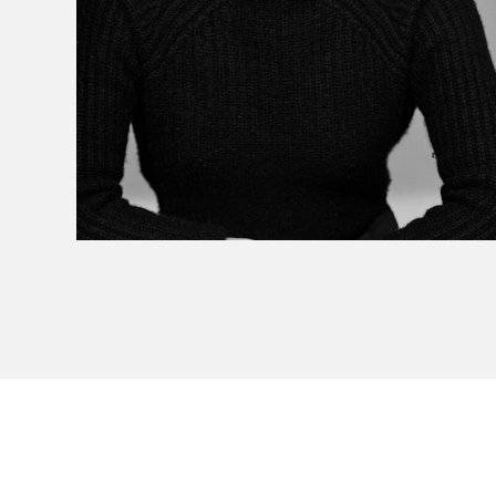
Le Salon dans la ville, espace
organisateur⋅rice
> SLM Pro