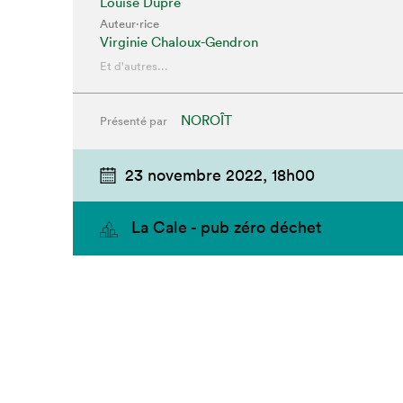
Louise Dupré
Auteur·rice
Virginie Chaloux-Gendron
Et d'autres...
NOROÎT
Présenté par
23 novembre 2022,
18h00
La Cale - pub zéro déchet