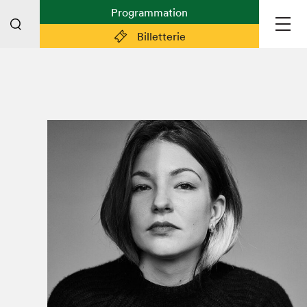
Programmation
Billetterie
Liens pratiques
Plan du Salon
Planifier sa visite (prix d'entrée,
horaire, info pratiques)
Billetterie: achetez vos billets!
FAQ visiteur·euse·s
Espace professionnel·le·s
Espace enseignant·e·s
Espace médias
Devenir bénévole
Espace exposant·e·s