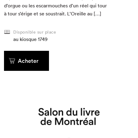
d’orgue ou les escar­mouch­es d’un réel qui tour
à tour s’érige et se sous­trait. L’Oreille au […]
Disponible sur place
au kiosque
1749
Acheter