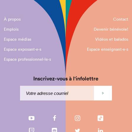
À propos
Contact
Emplois
Devenir bénévole!
Espace médias
Vidéos et balados
Espace exposant·e⋅s
Espace enseignant·e⋅s
Espace professionnel·le⋅s
Inscrivez-vous à l'infolettre