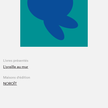
Espace enseignant·e·s
Espace pro
Livres présentés
L'oreille au mur
Maisons d'édition
NOROÎT