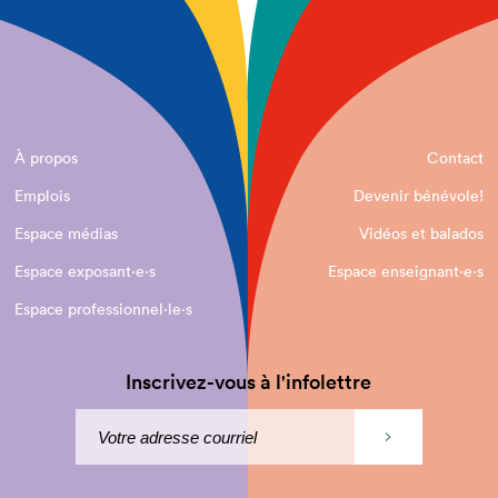
À propos
Contact
Emplois
Devenir bénévole!
Espace médias
Vidéos et balados
Espace exposant·e⋅s
Espace enseignant·e⋅s
Espace professionnel·le⋅s
Inscrivez-vous à l'infolettre