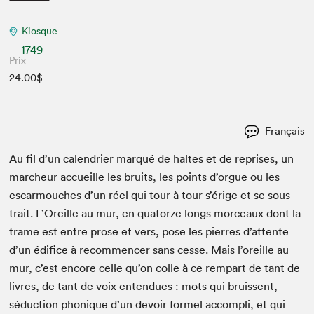
Kiosque
1749
Prix
24.00$
Français
Au fil d’un cal­en­dri­er mar­qué de haltes et de repris­es, un
marcheur accueille les bruits, les points d’orgue ou les
escar­mouch­es d’un réel qui tour à tour s’érige et se sous­
trait. L’Oreille au mur, en qua­torze longs morceaux dont la
trame est entre prose et vers, pose les pier­res d’attente
d’un édi­fice à recom­mencer sans cesse. Mais l’oreille au
mur, c’est encore celle qu’on colle à ce rem­part de tant de
livres, de tant de voix enten­dues : mots qui bruis­sent,
séduc­tion phonique d’un devoir formel accom­pli, et qui