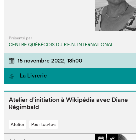
Présenté par
CENTRE QUÉBÉCOIS DU P.E.N. INTERNATIONAL
16 novembre 2022,
18h00
La Livrerie
Ate­lier d’ini­ti­a­tion à Wikipé­dia avec Diane
Régimbald
Atelier
Pour tou⋅te⋅s