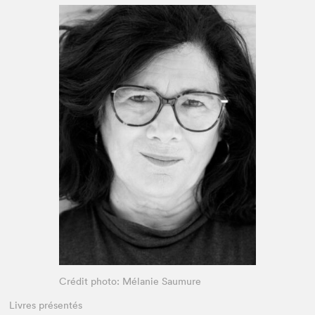
Espace enseignant·e·s
Espace pro
Crédit photo: Mélanie Saumure
Livres présentés