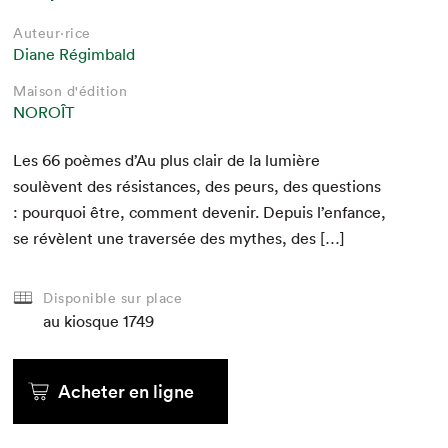
Auteur·rice
Diane Régimbald
Maison d'édition
NOROÎT
Les
66
poèmes d’Au plus clair de la lumière
soulèvent des résis­tances, des peurs, des ques­tions
: pourquoi être, com­ment devenir. Depuis l’enfance,
se révè­lent une tra­ver­sée des mythes, des […]
Disponible sur place
au kiosque
1749
Acheter en ligne
Que cherchez-vous?