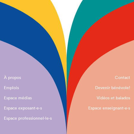
À propos
Contact
Emplois
Devenir bénévole!
Espace médias
Vidéos et balados
Espace exposant·e⋅s
Espace enseignant·e⋅s
Espace professionnel·le⋅s