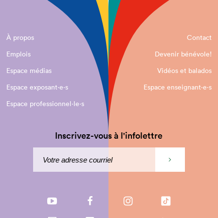
À propos
Contact
Emplois
Devenir bénévole!
Espace médias
Vidéos et balados
Espace exposant·e⋅s
Espace enseignant·e⋅s
Espace professionnel·le⋅s
Inscrivez-vous à l'infolettre