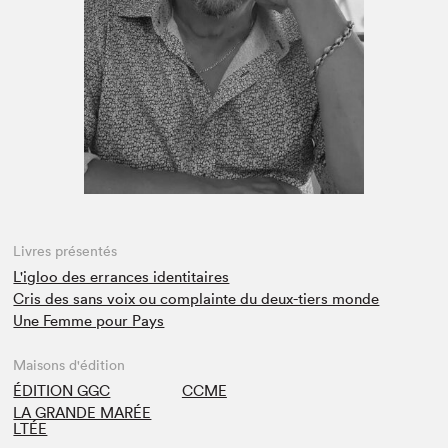
Espace enseignant·e·s
Espace pro
Livres présentés
L'igloo des errances identitaires
Cris des sans voix ou complainte du deux-tiers monde
Une Femme pour Pays
Maisons d'édition
ÉDITION GGC
CCME
LA GRANDE MARÉE
LTÉE