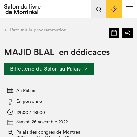
Tout sur l'édition 2022
Nos activités
retour
Retour à la programmation
Actualités
Liens pratiques
MAJID BLAL en dédicaces
Édition 2022
Billetterie du Salon au Palais
Vidéos et Balados
Planifier sa visite
Au Palais
Club de lecture Braindate
Nous connaître
En personne
Projets partenaires 2022
12h00 à 13h00
Espace médias
Samedi 26 novembre 2022
Espace exposant⋅e⋅s
Archives
Palais des congrès de Montréal