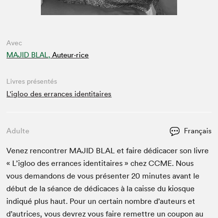
Avec
MAJID BLAL,
Auteur·rice
Livres présentés
L'igloo des errances identitaires
Adulte
Français
Venez ren­con­tr­er
MAJID
BLAL
et faire dédi­cac­er son livre
« L’igloo des errances iden­ti­taires » chez
CCME
. Nous
vous deman­dons de vous présen­ter
20
min­utes avant le
début de la séance de dédi­caces à la caisse du kiosque
indiqué plus haut. Pour un cer­tain nom­bre d’auteurs et
d’autrices, vous devrez vous faire remet­tre un coupon au