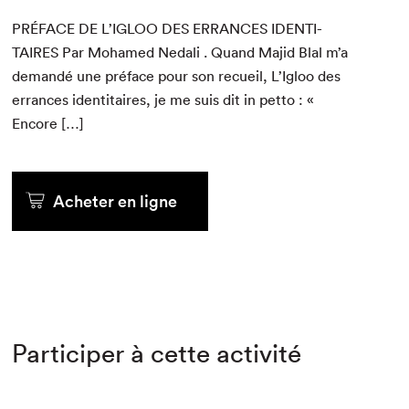
PRÉ­FACE
DE
L’
IGLOO
DES
ERRANCES
IDEN­TI­
TAIRES
Par Mohamed Nedali . Quand Majid Blal m’a
demandé une pré­face pour son recueil, L’Igloo des
errances iden­ti­taires, je me suis dit in pet­to : «
Encore […]
Acheter en ligne
Participer à cette activité