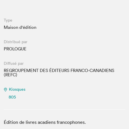
Espace enseignant·e·s
Espace pro
Type
Maison d'édition
Distribué par
PROLOGUE
Diffusé par
REGROUPEMENT DES ÉDITEURS FRANCO-CANADIENS
(REFC)
Kiosques
805
Édition de livres acadiens francophones.