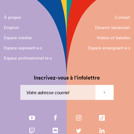
À propos
Contact
Emplois
Devenir bénévole!
Espace médias
Vidéos et balados
Espace exposant·e⋅s
Espace enseignant·e⋅s
Espace professionnel·le⋅s
Inscrivez-vous à l'infolettre