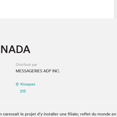
 visite
Nous connaître
ANADA
lon
À propos
ée
Mission et valeurs
uverture
Équipe
Distribué par
au Salon
Politique de prévention du
MESSAGERIES ADP INC.
harcèlement
al Traiteur
Politique d’écoresponsabilité
Kiosques
uestions des
e⋅s
213
ressait le projet d’y installer une filiale; reflet du monde en