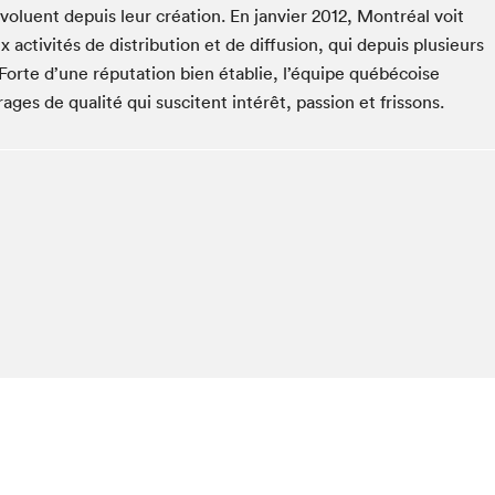
oluent depuis leur création. En janvier 2012, Montréal voit
Club de lecture Braindate
 activités de distribution et de diffusion, qui depuis plusieurs
Communication-Jeunesse au Salon
 Forte d’une réputation bien établie, l’équipe québécoise
Le Salon dans ta classe
ages de qualité qui suscitent intérêt, passion et frissons.
La Maison des libraires
Liseur Public
Vitrine du Festival littéraire international Metropolis
bleu
La lecture en cadeau
L'Aparté
SLM PRO