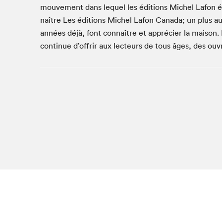
mouvement dans lequel les éditions Michel Lafon év
Studio Radio-Canada
naître Les éditions Michel Lafon Canada; un plus aux
Matinées scolaires
années déjà, font connaître et apprécier la maison.
Les matins Petits bonheurs (0-5 ans)
continue d’offrir aux lecteurs de tous âges, des ouvr
Espace Lis-moi MTL (12-18 ans)
Le grand jeu de lecture à voix haute du Salon
Espace Montréal-Nord
Tapis rouge des écrivain·e·s
Zone Manga
La Grande tournée de Bologne (Coin de survie des
illustrateur·rice·s)
Espace jeunesse Desjardins
Archives
SLM 2021