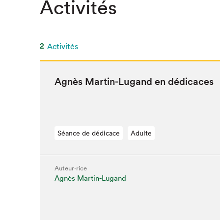
Activités
SLM 2020
SLM 2019
SLM 2018
2
Activités
Agnès Mar­tin-Lugand en dédicaces
Séance de dédicace
Adulte
Auteur·rice
Agnès Martin-Lugand