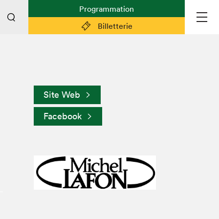
Programmation
Billetterie
Liens pratiques
Plan du Salon
Site Web
Planifier sa visite (prix d'entrée,
horaire, info pratiques)
Facebook
Billetterie: achetez vos billets!
FAQ visiteur·euse·s
Espace professionnel·le·s
Espace enseignant·e·s
Espace médias
Devenir bénévole
Espace exposant·e·s