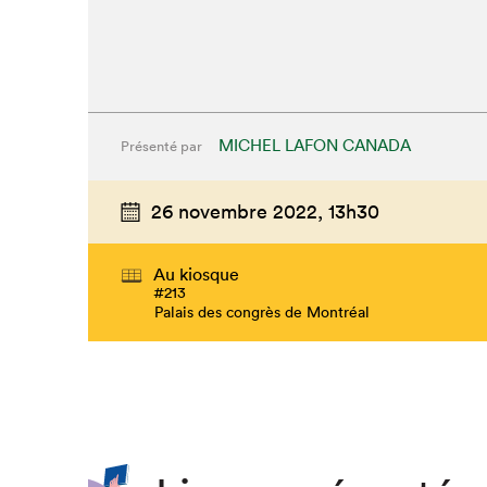
MICHEL LAFON CANADA
Présenté par
26 novembre 2022,
13h30
Au kiosque
#213
Palais des congrès de Montréal
Que cherc