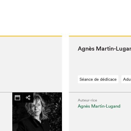
Agnès Mar­tin-Luga
Séance de dédicace
Adu
Auteur·rice
Agnès Martin-Lugand