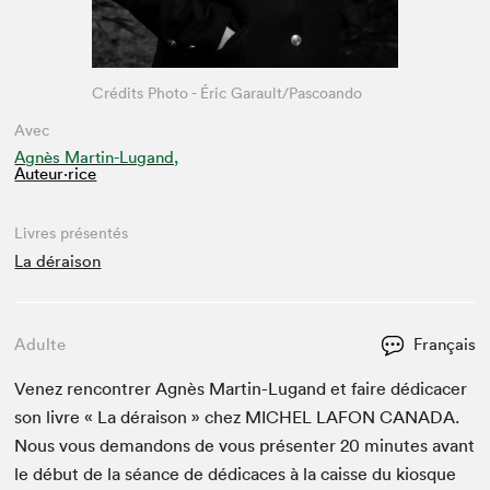
Crédits Photo - Éric Garault/Pascoando
Avec
Agnès Martin-Lugand,
Auteur·rice
Livres présentés
La déraison
Adulte
Français
Venez ren­con­tr­er Agnès Mar­tin-Lugand et faire dédi­cac­er
son livre « La dérai­son » chez
MICHEL
LAFON
CANA­DA
.
Nous vous deman­dons de vous présen­ter
20
min­utes avant
le début de la séance de dédi­caces à la caisse du kiosque