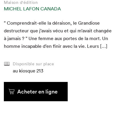
Maison d'édition
MICHEL LAFON CANADA
” Com­prendrait-elle la dérai­son, le Grandiose
destruc­teur que j’avais vécu et qui m’avait changée
à jamais ? ” Une femme aux portes de la mort. Un
homme inca­pable d’en finir avec la vie. Leurs […]
Disponible sur place
au kiosque
213
Acheter en ligne