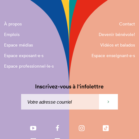
À propos
Contact
Emplois
Devenir bénévole!
Espace médias
Vidéos et balados
Espace exposant·e⋅s
Espace enseignant·e⋅s
Espace professionnel·le⋅s
Inscrivez-vous à l'infolettre