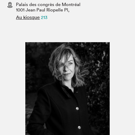
Espace enseignant·e·s
Palais des congrès de Montréal
1001 Jean Paul Riopelle Pl,
Espace pro
Au kiosque
213