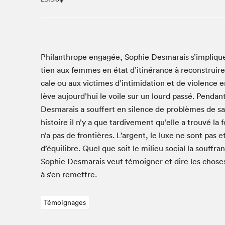
Studio Radio-Canada
Matinées scolaires
Les matins Petits bonheurs (0-5 ans)
Espace Lis-moi MTL (12-18 ans)
Phil­an­thrope engagée, Sophie Des­marais s’impliqu
tien aux femmes en état d’itinérance à recon­stru­ire 
Le grand jeu de lecture à voix haute du Salon
cale ou aux vic­times d’in­tim­i­da­tion et de vio­lenc
Espace Montréal-Nord
lève aujourd’hui le voile sur un lourd passé. Pen­d
Tapis rouge des écrivain·e·s
Des­marais a souf­fert en silence de prob­lèmes de sa
Zone Manga
his­toire il n’y a que tar­di­ve­ment qu’elle a trou­vé la
La Grande tournée de Bologne (Coin de survie des
n’a pas de fron­tières. L’argent, le luxe ne sont pas 
illustrateur·rice·s)
d’équilibre. Quel que soit le milieu social la souf­f
Espace jeunesse Desjardins
Sophie Des­marais veut témoign­er et dire les chose
à s’en remettre.
Archives
Témoignages
SLM 2021