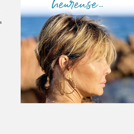
Le Salon dans la ville, espace
organisateur⋅rice
> SLM Pro
s