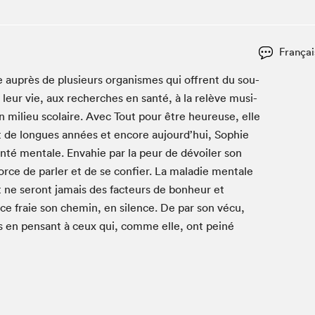
Club de lecture Braindate
Communication-Jeunesse au Salon
Françai
Le Salon dans ta classe
e auprès de plusieurs organ­ismes qui offrent du sou­
La Maison des libraires
leur vie, aux recherch­es en san­té, à la relève musi­
Liseur Public
e en milieu sco­laire. Avec Tout pour être heureuse, elle
Vitrine du Festival littéraire international Metropolis
bleu
ant de longues années et encore aujourd’hui, Sophie
La lecture en cadeau
n­té men­tale. Envahie par la peur de dévoil­er son
L'Aparté
 force de par­ler et de se con­fi­er. La mal­adie men­tale
SLM PRO
et ne seront jamais des fac­teurs de bon­heur et
rance fraie son chemin, en silence. De par son vécu,
s en pen­sant à ceux qui, comme elle, ont peiné