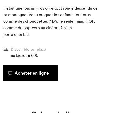
Il était une fois un gros ogre tout rouge descen­du de
sa mon­tagne. Venu cro­quer les enfants tout crus
comme des chou­quettes ? D’une seule main,
HOP
,
comme du pop-corn au ciné­ma ? N’im­
Que cherchez-vous?
porte quoi […]
Disponible sur place
au kiosque
600
Acheter en ligne