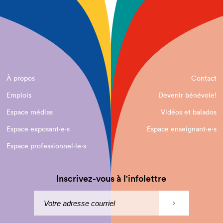
À propos
Contact
Emplois
Devenir bénévole!
Espace médias
Vidéos et balados
Espace exposant·e⋅s
Espace enseignant·e⋅s
Espace professionnel·le⋅s
Inscrivez-vous à l'infolettre