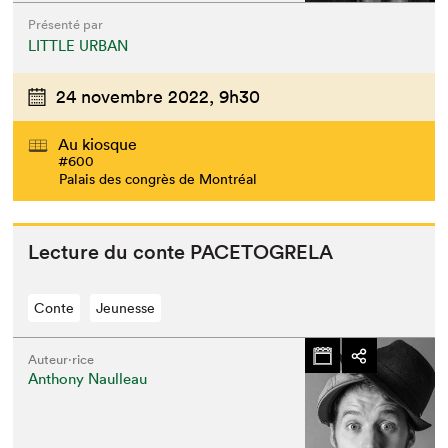
Présenté par
LITTLE URBAN
24 novembre 2022,
9h30
Au kiosque
#600
Palais des congrès de Montréal
Lec­ture du con­te
PACETOGRELA
Conte
Jeunesse
Auteur·rice
Anthony Naulleau