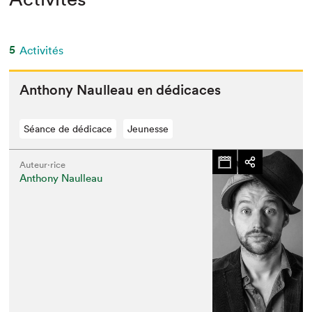
5
Activités
Antho­ny Naul­leau en dédicaces
Séance de dédicace
Jeunesse
Auteur·rice
Anthony Naulleau