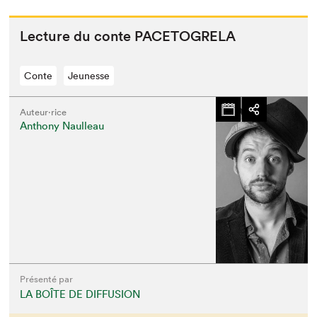
Lec­ture du con­te
PACETOGRELA
Conte
Jeunesse
Auteur·rice
Anthony Naulleau
Présenté par
LA BOÎTE DE DIFFUSION