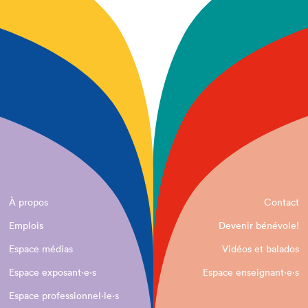
À propos
Contact
Emplois
Devenir bénévole!
Espace médias
Vidéos et balados
Espace exposant·e⋅s
Espace enseignant·e⋅s
Espace professionnel·le⋅s