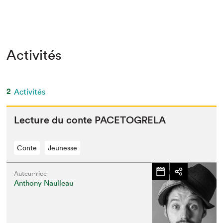
Activités
2
Activités
Lec­ture du con­te
PACETOGRELA
Conte
Jeunesse
Auteur·rice
Anthony Naulleau