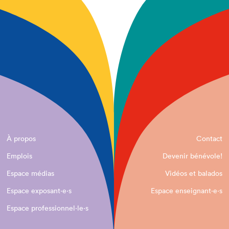
À propos
Contact
Emplois
Devenir bénévole!
Espace médias
Vidéos et balados
Espace exposant·e⋅s
Espace enseignant·e⋅s
Espace professionnel·le⋅s