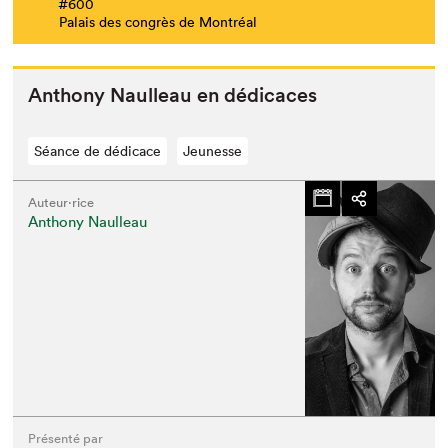
#600
Palais des congrès de Montréal
Antho­ny Naul­leau en dédicaces
Séance de dédicace
Jeunesse
Auteur·rice
Anthony Naulleau
Présenté par