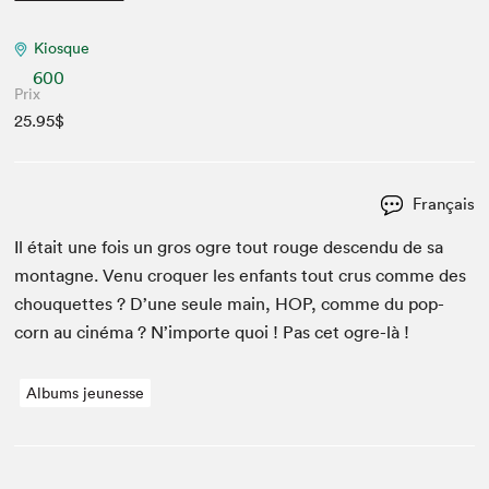
Kiosque
600
Prix
25.95$
Français
Il était une fois un gros ogre tout rouge descen­du de sa
mon­tagne. Venu cro­quer les enfants tout crus comme des
chou­quettes ? D’une seule main,
HOP
, comme du pop-
corn au ciné­ma ? N’im­porte quoi ! Pas cet ogre-là !
Albums jeunesse