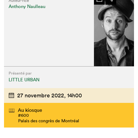
Auteur·rice
Anthony Naulleau
Présenté par
LITTLE URBAN
27 novembre 2022,
14h00
Que cherchez-vous?
Au kiosque
#600
Palais des congrès de Montréal