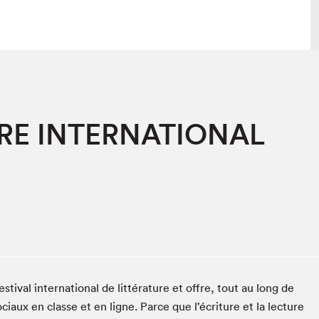
 visite
Nous connaître
IRE INTERNATIONAL
lon
À propos
ée
Mission et valeurs
uverture
Équipe
au Salon
Politique de prévention du
harcèlement
al Traiteur
Politique d’écoresponsabilité
uestions des
e⋅s
ival international de littérature et offre, tout au long de
ux en classe et en ligne. Parce que l’écriture et la lecture