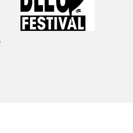
Le Salon dans la ville, espace
organisateur⋅rice
> SLM Pro
n