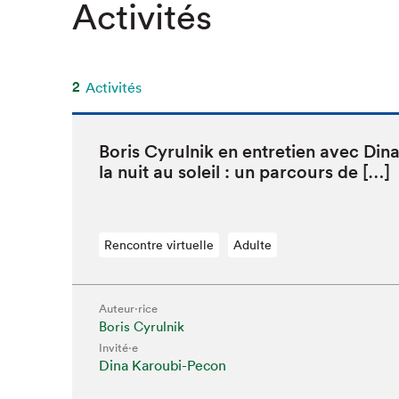
Activités
SLM 2020
SLM 2019
SLM 2018
2
Activités
Boris Cyrul­nik en entre­tien avec Di
la nuit au soleil : un par­cours de […]
Rencontre virtuelle
Adulte
Auteur·rice
Que cherc
Boris Cyrulnik
Invité⋅e
Dina Karoubi-Pecon