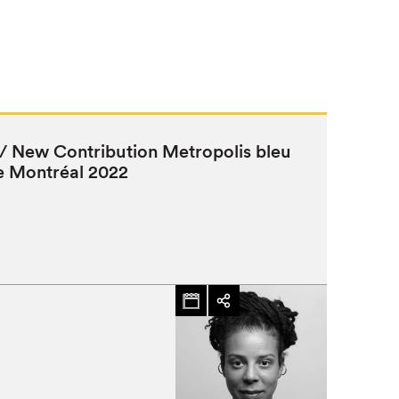
/ New Con­tri­bu­tion Metrop­o­lis bleu
de Mon­tréal
2022