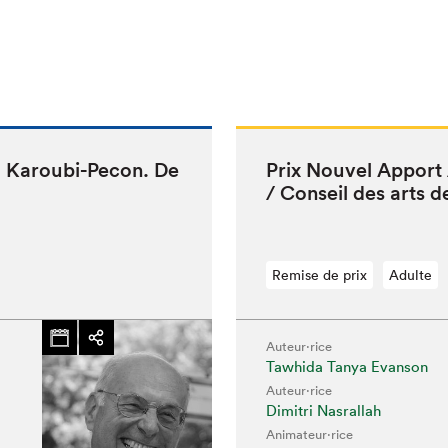
na Karoubi-Pecon. De
Prix Nou­v­el Apport 
/ Con­seil des arts 
Remise de prix
Adulte
Auteur·rice
hez-vous?
Tawhida Tanya Evanson
Auteur·rice
Dimitri Nasrallah
Animateur⋅rice