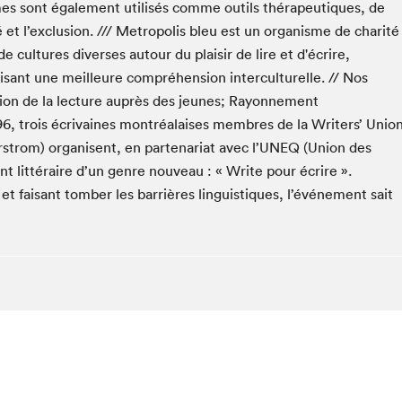
es sont également utilisés comme outils thérapeutiques, de
Club de lecture Braindate
 et l’exclusion. /// Metropolis bleu est un organisme de charité
Communication-Jeunesse au Salon
e cultures diverses autour du plaisir de lire et d'écrire,
Le Salon dans ta classe
risant une meilleure compréhension interculturelle. // Nos
otion de la lecture auprès des jeunes; Rayonnement
La Maison des libraires
1996, trois écrivaines montréalaises membres de la Writers’ Unio
Liseur Public
strom) organisent, en partenariat avec l’UNEQ (Union des
Vitrine du Festival littéraire international Metropolis
bleu
t littéraire d’un genre nouveau : « Write pour écrire ».
La lecture en cadeau
t faisant tomber les barrières linguistiques, l’événement sait
L'Aparté
SLM PRO