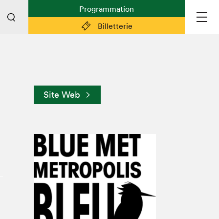
Programmation
Billetterie
Liens pratiques
Plan du Salon
Site Web
Planifier sa visite (prix d'entrée,
horaire, info pratiques)
Billetterie: achetez vos billets!
FAQ visiteur·euse·s
Espace professionnel·le·s
Espace enseignant·e·s
Espace médias
Devenir bénévole
Espace exposant·e·s