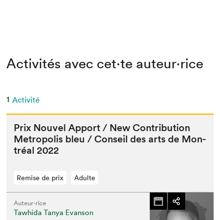
Activités avec cet·te auteur·rice
1
Activité
Prix Nou­v­el Apport / New Con­tri­bu­tion
Metrop­o­lis bleu / Con­seil des arts de Mon­
tréal
2022
Remise de prix
Adulte
Auteur·rice
Tawhida Tanya Evanson