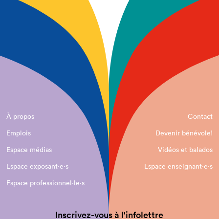
À propos
Contact
Emplois
Devenir bénévole!
Espace médias
Vidéos et balados
Espace exposant·e⋅s
Espace enseignant·e⋅s
Espace professionnel·le⋅s
Inscrivez-vous à l'infolettre