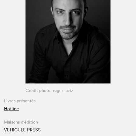
Espace enseignant·e·s
Espace pro
Crédit photo: roger_aziz
Livres présentés
Hotline
Maisons d'édition
VEHICULE PRESS