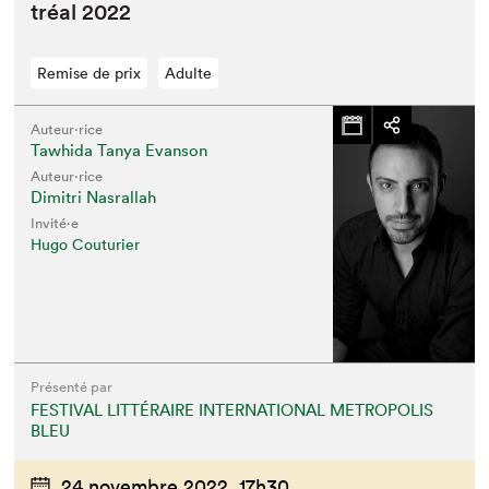
tréal
2022
Remise de prix
Adulte
Auteur·rice
Tawhida Tanya Evanson
Auteur·rice
Dimitri Nasrallah
Invité⋅e
Hugo Couturier
Présenté par
FESTIVAL LITTÉRAIRE INTERNATIONAL METROPOLIS
BLEU
24 novembre 2022,
17h30