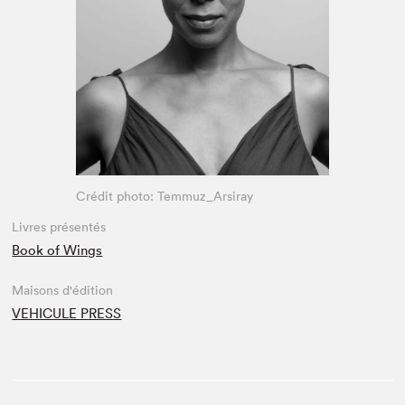
Espace enseignant·e·s
Espace pro
Crédit photo: Temmuz_Arsiray
Livres présentés
Book of Wings
Maisons d'édition
VEHICULE PRESS