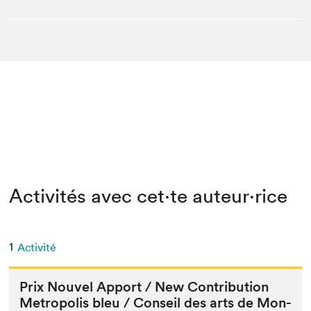
Activités avec cet·te auteur·rice
1
Activité
Prix Nou­v­el Apport / New Con­tri­bu­tion
Metrop­o­lis bleu / Con­seil des arts de Mon­