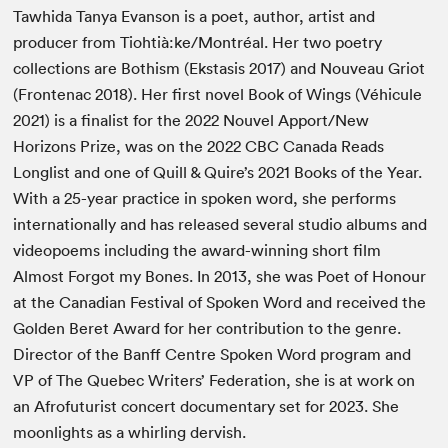
Tawhida Tanya Evanson is a poet, author, artist and
producer from Tiohtià:ke/Montréal. Her two poetry
collections are Bothism (Ekstasis 2017) and Nouveau Griot
(Frontenac 2018). Her first novel Book of Wings (Véhicule
2021) is a finalist for the 2022 Nouvel Apport/New
Horizons Prize, was on the 2022 CBC Canada Reads
Longlist and one of Quill & Quire’s 2021 Books of the Year.
With a 25-year practice in spoken word, she performs
internationally and has released several studio albums and
videopoems including the award-winning short film
Almost Forgot my Bones. In 2013, she was Poet of Honour
at the Canadian Festival of Spoken Word and received the
Golden Beret Award for her contribution to the genre.
Director of the Banff Centre Spoken Word program and
VP of The Quebec Writers’ Federation, she is at work on
an Afrofuturist concert documentary set for 2023. She
moonlights as a whirling dervish.