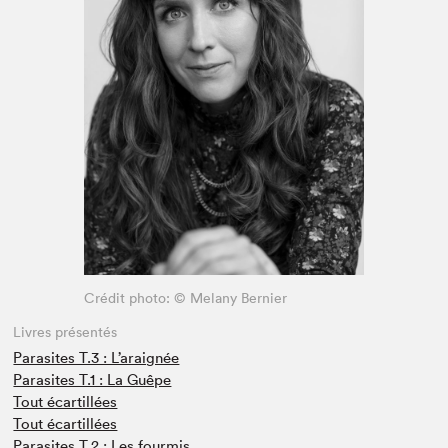
Espace enseignant·e·s
Espace pro
Crédit photo: © Melany Bernier
Livres présentés
Parasites T.3 : L’araignée
Parasites T.1 : La Guêpe
Tout écartillées
Tout écartillées
Parasites T.2 : Les fourmis