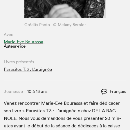
Crédits Photo - © Melany Bernier
Avec
Marie-Eve Bourassa,
Auteur·rice
Livres présentés
Parasites T.3 : L’araignée
Jeunesse
10 à 13 ans
Français
Venez ren­con­tr­er Marie-Eve Bouras­sa et faire dédi­cac­er
son livre « Par­a­sites T.
3
: L’araignée » chez
DE
LA
BAG­
NOLE
. Nous vous deman­dons de vous présen­ter
20
min­
utes avant le début de la séance de dédi­caces à la caisse