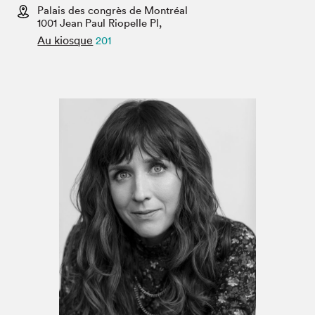
Espace enseignant·e·s
Palais des congrès de Montréal
1001 Jean Paul Riopelle Pl,
Espace pro
Au kiosque
201