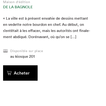
Maison d'édition
DE LA BAGNOLE
« La ville est à présent envahie de dessins met­tant
en vedette notre bour­don en chef. Au début, on
s’entêtait à les effac­er, mais les autorités ont finale­
ment abdiqué. Doré­na­vant, où qu’on se […]
Disponible sur place
au kiosque
201
Acheter