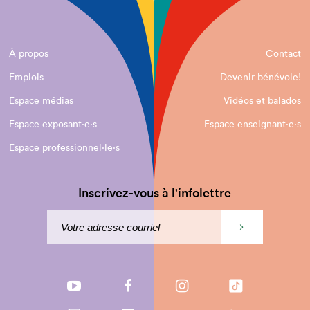
À propos
Contact
Emplois
Devenir bénévole!
Espace médias
Vidéos et balados
Espace exposant·e⋅s
Espace enseignant·e⋅s
Espace professionnel·le⋅s
Inscrivez-vous à l'infolettre