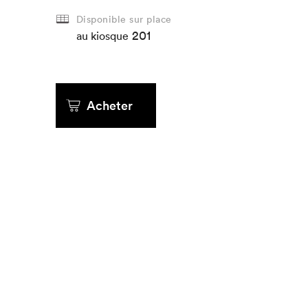
Disponible sur place
201
Que cherc
au kiosque
Acheter