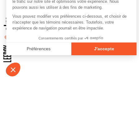
À propos
Contact
Emplois
Devenir bénévo
Espace médias
Vidéos et balad