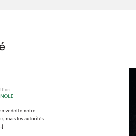
té
ition
GNOLE
 en vedette notre
er, mais les autorités
…]