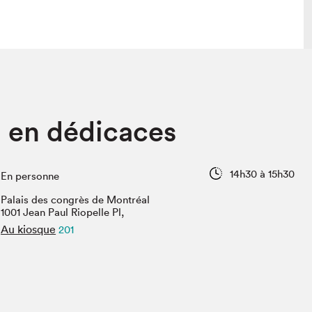
 visite
Nous connaître
 en dédicaces
lon
À propos
ée
Mission et valeurs
uverture
Équipe
14h30 à 15h30
En personne
au Salon
Politique de prévention du
harcèlement
Palais des congrès de Montréal
al Traiteur
1001 Jean Paul Riopelle Pl,
Politique d’écoresponsabilité
uestions des
Au kiosque
201
e⋅s