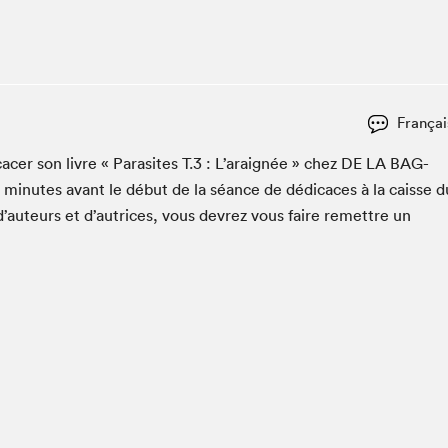
Club de lecture Braindate
Communication-Jeunesse au Salon
Le Salon dans ta classe
La Maison des libraires
Françai
Liseur Public
­er son livre « Par­a­sites T.
3
: L’araignée » chez
DE
LA
BAG­
Vitrine du Festival littéraire international Metropolis
bleu
min­utes avant le début de la séance de dédi­caces à la caisse d
La lecture en cadeau
d’auteurs et d’autrices, vous devrez vous faire remet­tre un
L'Aparté
SLM PRO