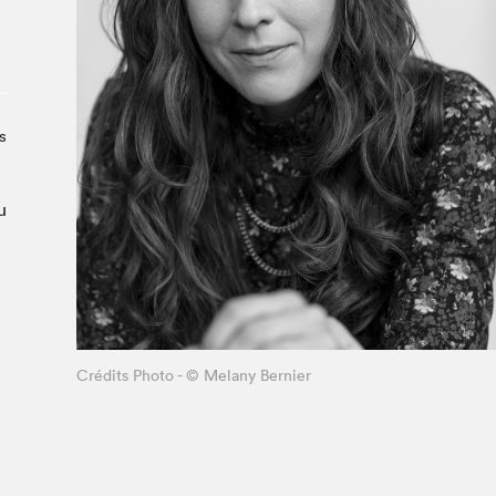
Le Salon dans la ville, espace
organisateur⋅rice
> SLM Pro
s
u
Crédits Photo - © Melany Bernier