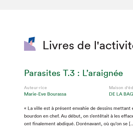
SLM 2020
SLM 2019
SLM 2018
Livres de l'activi
Parasites T.3 : L’araignée
Auteur·rice
Maison d'éd
Marie-Eve Bourassa
DE LA BA
« La ville est à présent envahie de dessins met­tant
bour­don en chef. Au début, on s’entêtait à les effac­
ont finale­ment abdiqué. Doré­na­vant, où qu’on se [