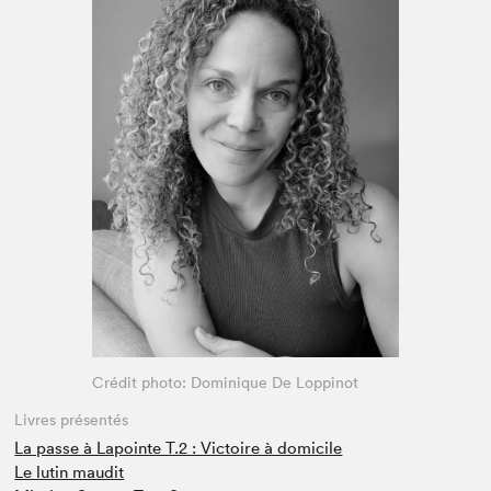
Espace enseignant·e·s
Espace pro
Crédit photo: Dominique De Loppinot
Livres présentés
La passe à Lapointe T.2 : Victoire à domicile
Le lutin maudit