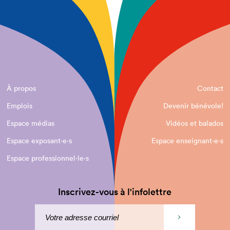
À propos
Contact
Emplois
Devenir bénévole!
Espace médias
Vidéos et balados
Espace exposant·e⋅s
Espace enseignant·e⋅s
Espace professionnel·le⋅s
Inscrivez-vous à l'infolettre