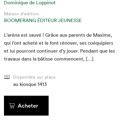
Dominique de Loppinot
Maison d'édition
BOOMERANG ÉDITEUR JEUNESSE
L’aréna est sauvé ! Grâce aux par­ents de Maxime,
qui l’ont acheté et le font rénover, ses coéquip­iers
et lui pour­ront con­tin­uer d’y jouer. Pen­dant que les
travaux dans la bâtisse commencent, […]
Disponible sur place
au kiosque
1413
Acheter