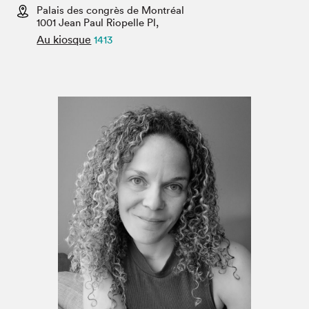
Espace enseignant·e·s
Palais des congrès de Montréal
1001 Jean Paul Riopelle Pl,
Espace pro
Au kiosque
1413