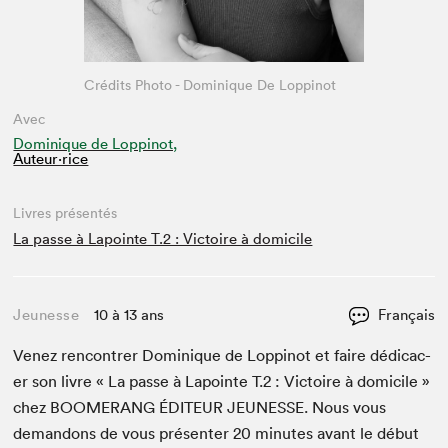
Crédits Photo - Dominique De Loppinot
Avec
Dominique de Loppinot,
Auteur·rice
Livres présentés
La passe à Lapointe T.2 : Victoire à domicile
Jeunesse
10 à 13 ans
Français
Venez ren­con­tr­er Dominique de Lop­pinot et faire dédi­cac­
er son livre « La passe à Lapointe T.
2
: Vic­toire à domi­cile »
chez
BOOMERANG
ÉDI­TEUR
JEUNESSE
. Nous vous
deman­dons de vous présen­ter
20
min­utes avant le début