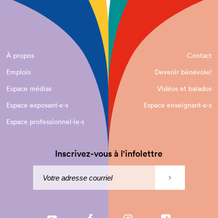
À propos
Contact
Emplois
Devenir bénévole!
Espace médias
Vidéos et balados
Espace exposant·e⋅s
Espace enseignant·e⋅s
Espace professionnel·le⋅s
Inscrivez-vous à l'infolettre