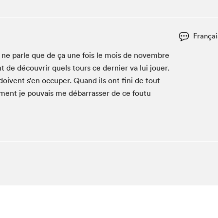
Club de lecture Braindate
Communication-Jeunesse au Salon
Françai
Le Salon dans ta classe
i, ne par­le que de ça une fois le mois de novem­bre
La Maison des libraires
nt de décou­vrir quels tours ce dernier va lui jouer.
Liseur Public
oivent s’en occu­per. Quand ils ont fini de tout
Vitrine du Festival littéraire international Metropolis
bleu
e­ment je pou­vais me débar­rass­er de ce foutu
La lecture en cadeau
L'Aparté
SLM PRO