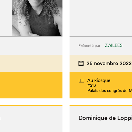
Z'AILÉES
Présenté par
25 novembre 2022
Au kiosque
#213
Palais des congrès de 
s
Dominique de Lop­p