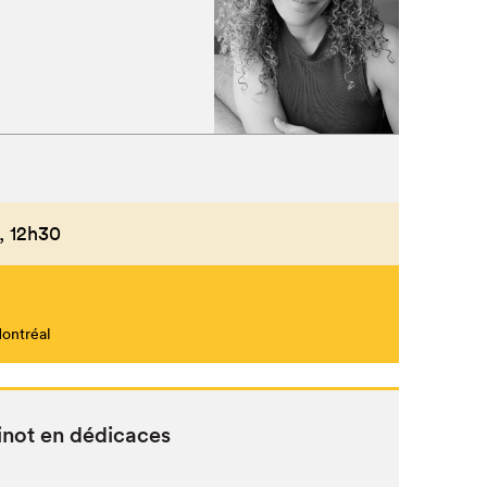
,
12h30
Montréal
inot en dédicaces