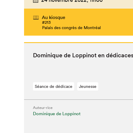
Au kiosque
#213
Palais des congrès de Montréal
Dominique de Lop­pinot en dédicace
Séance de dédicace
Jeunesse
Auteur·rice
Dominique de Loppinot