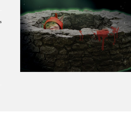
Le Salon dans la ville, espace
organisateur⋅rice
> SLM Pro
s