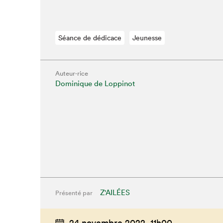
Séance de dédicace
Jeunesse
Auteur·rice
Dominique de Loppinot
Que cherc
Z'AILÉES
Présenté par
24 novembre 2022,
11h00