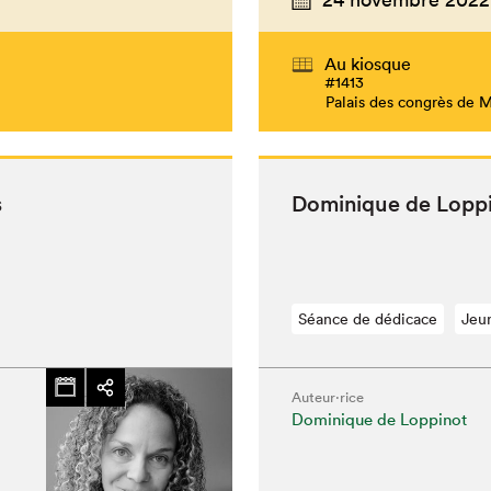
Au kiosque
#1413
Palais des congrès de 
s
Dominique de Lop­p
Séance de dédicace
Jeu
Auteur·rice
Dominique de Loppinot