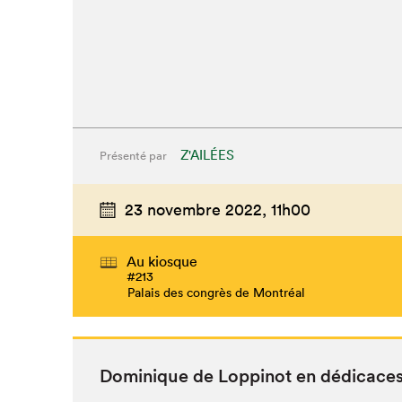
Z'AILÉES
Présenté par
23 novembre 2022,
11h00
Au kiosque
#213
Palais des congrès de Montréal
Dominique de Lop­pinot en dédicace