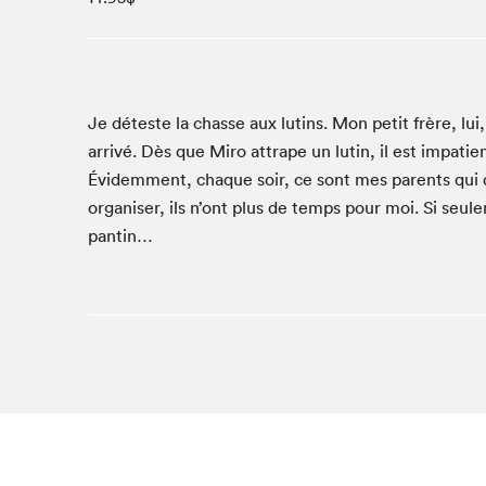
Studio Radio-Canada
Matinées scolaires
Les matins Petits bonheurs (0-5 ans)
Espace Lis-moi MTL (12-18 ans)
Je déteste la chas­se aux lutins. Mon petit frère, lu
arrivé. Dès que Miro attrape un lutin, il est impa­tie
Le grand jeu de lecture à voix haute du Salon
Évidem­ment, chaque soir, ce sont mes par­ents qui d
Espace Montréal-Nord
organ­is­er, ils n’ont plus de temps pour moi. Si seul
Tapis rouge des écrivain·e·s
pantin…
Zone Manga
La Grande tournée de Bologne (Coin de survie des
illustrateur·rice·s)
Espace jeunesse Desjardins
Archives
SLM 2021