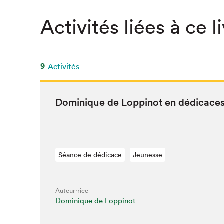
SLM 2020
Activités liées à ce l
SLM 2019
SLM 2018
9
Activités
Dominique de Lop­pinot en dédicace
Séance de dédicace
Jeunesse
Auteur·rice
Dominique de Loppinot