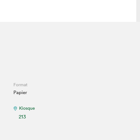
 visite
Nous connaître
lon
À propos
ée
Mission et valeurs
uverture
Équipe
au Salon
Politique de prévention du
Format
harcèlement
Papier
al Traiteur
Politique d’écoresponsabilité
uestions des
e⋅s
Kiosque
213