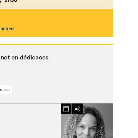
Montréal
Fermer
inot en dédicaces
nesse