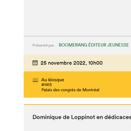
BOOMERANG ÉDITEUR JEUNESSE
Présenté par
25 novembre 2022,
10h00
Au kiosque
#1413
Palais des congrès de Montréal
Dominique de Lop­pinot en dédicace