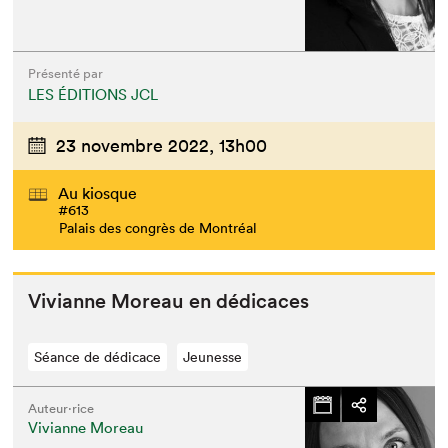
Présenté par
LES ÉDITIONS JCL
23 novembre 2022,
13h00
Au kiosque
#613
Palais des congrès de Montréal
Vivianne More­au en dédicaces
Séance de dédicace
Jeunesse
Auteur·rice
Vivianne Moreau