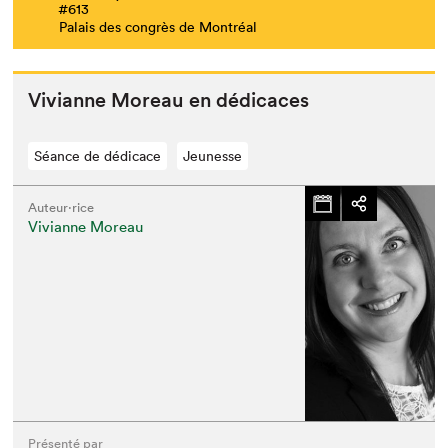
#613
Palais des congrès de Montréal
Vivianne More­au en dédicaces
Séance de dédicace
Jeunesse
Auteur·rice
Vivianne Moreau
Présenté par