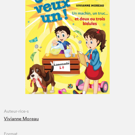
Espace enseignant·e·s
Espace pro
Auteur·rice·s
Vivianne Moreau
Format