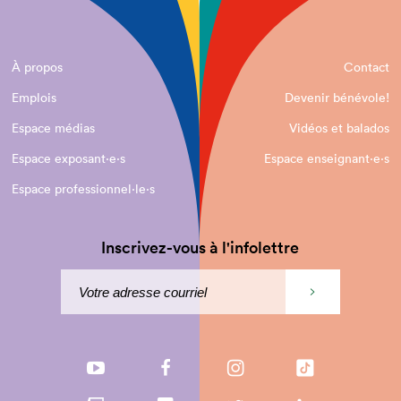
À propos
Contact
Emplois
Devenir bénévole!
Espace médias
Vidéos et balados
Espace exposant·e⋅s
Espace enseignant·e⋅s
Espace professionnel·le⋅s
Inscrivez-vous à l'infolettre