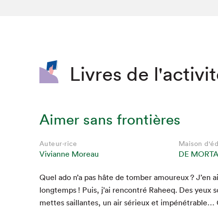
SLM 2020
SLM 2019
SLM 2018
Livres de l'activi
Aimer sans frontières
Auteur·rice
Maison d'éd
Vivianne Moreau
DE MORT
Quel ado n’a pas hâte de tomber amoureux ? J’en ai
longtemps ! Puis, j’ai ren­con­tré Raheeq. Des yeux 
mettes sail­lantes, un air sérieux et impéné­tra­ble