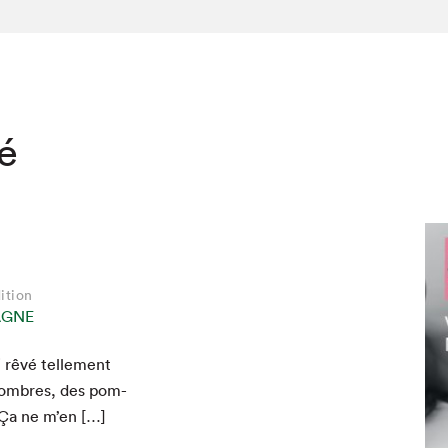
té
ition
AGNE
 rêvé telle­ment
som­bres, des pom­
… Ça ne m’en […]