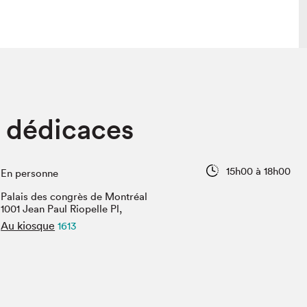
 visite
Nous connaître
 dédicaces
lon
À propos
ée
Mission et valeurs
uverture
Équipe
15h00 à 18h00
En personne
au Salon
Politique de prévention du
harcèlement
Palais des congrès de Montréal
al Traiteur
1001 Jean Paul Riopelle Pl,
Politique d’écoresponsabilité
uestions des
Au kiosque
1613
e⋅s