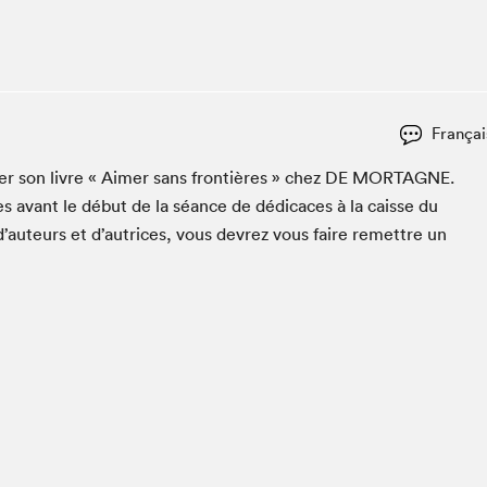
Club de lecture Braindate
Communication-Jeunesse au Salon
Le Salon dans ta classe
La Maison des libraires
Françai
Liseur Public
­er son livre « Aimer sans fron­tières » chez
DE
MORTAGNE
.
Vitrine du Festival littéraire international Metropolis
bleu
s avant le début de la séance de dédi­caces à la caisse du
La lecture en cadeau
d’auteurs et d’autrices, vous devrez vous faire remet­tre un
L'Aparté
SLM PRO