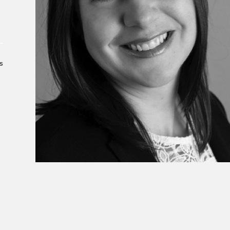
Le Salon dans la ville, espace
organisateur⋅rice
> SLM Pro
s