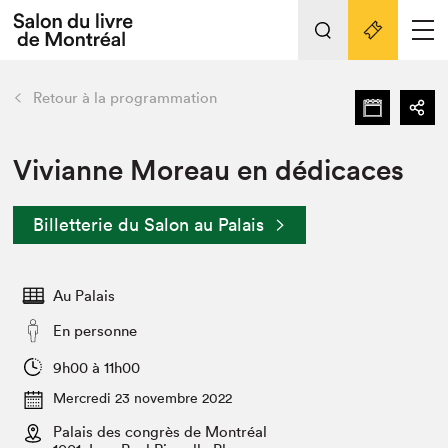
Tout sur l'édition 2022
Nos activités
retour
Retour à la programmation
Actualités
Liens pratiques
Vivianne Moreau en dédicaces
Édition 2022
Billetterie du Salon au Palais
Vidéos et Balados
Planifier sa visite
Au Palais
Club de lecture Braindate
Nous connaître
En personne
Projets partenaires 2022
9h00 à 11h00
Espace médias
Mercredi 23 novembre 2022
Espace exposant⋅e⋅s
Archives
Palais des congrès de Montréal