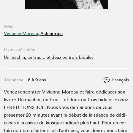
Avec
Vivianne Moreau,
Auteur·rice
Livres présentés
Un machin, un truc… et deux ou trois bidules
Jeunesse
6 à 9 ans
Français
Venez ren­con­tr­er Vivianne More­au et faire dédi­cac­er son
livre « Un machin, un truc… et deux ou trois bid­ules » chez
LES
ÉDI­TIONS
JCL
. Nous vous deman­dons de vous
présen­ter
20
min­utes avant le début de la séance de dédi­
caces à la caisse du kiosque indiqué plus haut. Pour un cer­
tain nom­bre d’auteurs et d’autrices, vous devrez vous faire