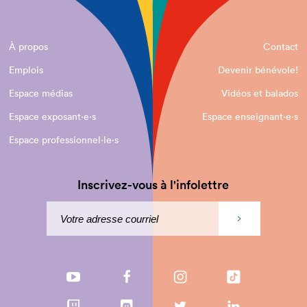
À propos
Contact
Emplois
Devenir bénévole!
Espace médias
Vidéos et balados
Espace exposant·e⋅s
Espace enseignant·e⋅s
Espace professionnel·le⋅s
Inscrivez-vous à l'infolettre