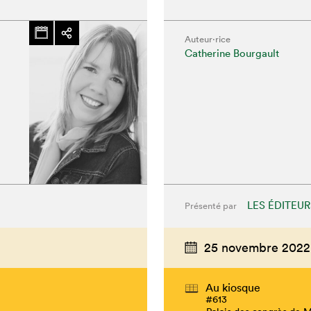
Auteur·rice
Catherine Bourgault
LES ÉDITEUR
Présenté par
25 novembre 2022
Au kiosque
#613