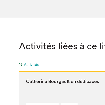
SLM 2020
SLM 2019
SLM 2018
Activités liées à ce l
15
Activités
Cather­ine Bour­gault en dédicaces