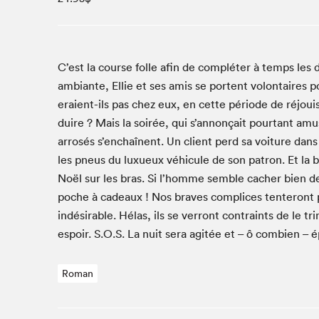
Studio Radio-Canada
Matinées scolaires
Les matins Petits bonheurs (0-5 ans)
C’est la course folle afin de com­pléter à temps les d
Espace Lis-moi MTL (12-18 ans)
ambiante, Ellie et ses amis se por­tent volon­taires 
Le grand jeu de lecture à voix haute du Salon
eraient-ils pas chez eux, en cette péri­ode de réjo
Espace Montréal-Nord
duire ? Mais la soirée, qui s’annonçait pour­tant amu­s
arrosés s’enchaînent. Un client perd sa voiture dans
Tapis rouge des écrivain·e·s
les pneus du lux­ueux véhicule de son patron. Et la 
Zone Manga
Noël sur les bras. Si l’homme sem­ble cacher bien des
La Grande tournée de Bologne (Coin de survie des
poche à cadeaux ! Nos braves com­plices ten­teront p
illustrateur·rice·s)
indésir­able. Hélas, ils se ver­ront con­traints de le t
Espace jeunesse Desjardins
espoir. S.O.S. La nuit sera agitée et – ô com­bi­en – 
Roman
Archives
SLM 2021