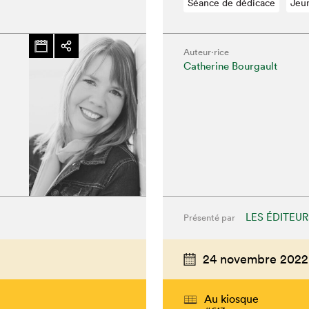
Séance de dédicace
Jeu
Auteur·rice
Catherine Bourgault
LES ÉDITEUR
Présenté par
24 novembre 2022
Au kiosque