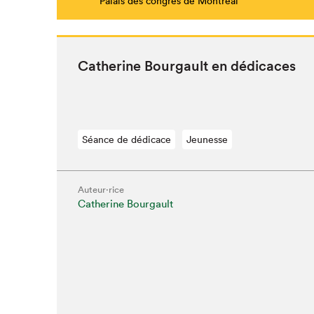
Palais des congrès de Montréal
Cather­ine Bour­gault en dédicaces
Séance de dédicace
Jeunesse
Auteur·rice
Catherine Bourgault