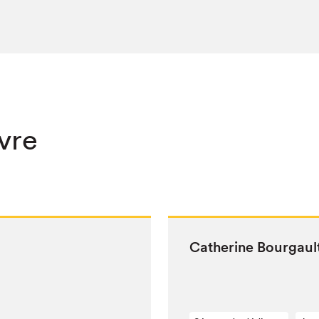
ivre
Cather­ine Bour­gau