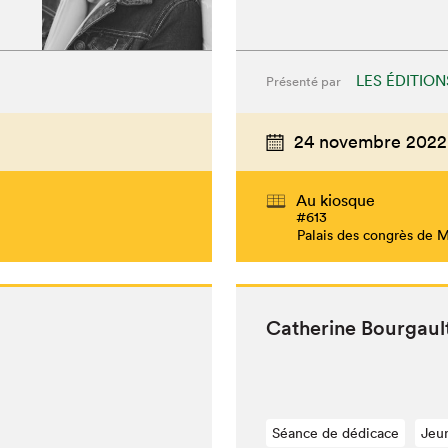
LES ÉDITION
Présenté par
24 novembre 2022
Au kiosque
#613
Palais des congrès de 
Cather­ine Bour­gau
Séance de dédicace
Jeu