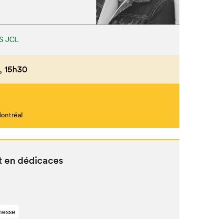
S JCL
Fermer
,
15h30
Montréal
lt en dédicaces
nesse