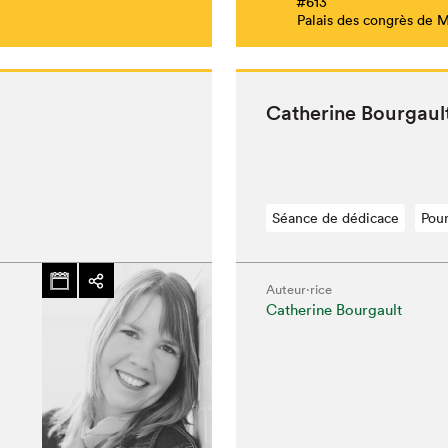
#613
Palais des congrès de 
Cather­ine Bour­gau
Séance de dédicace
Pour
Auteur·rice
Catherine Bourgault
hez-vous?