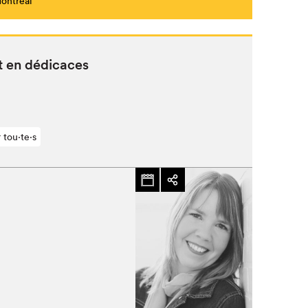
Montréal
lt en dédicaces
 tou⋅te⋅s