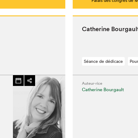
Palais des congrès de 
Cather­ine Bour­gau
Séance de dédicace
Pour
Auteur·rice
Catherine Bourgault