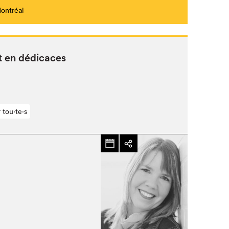
Montréal
lt en dédicaces
 tou⋅te⋅s