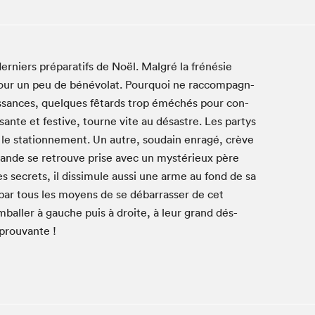
Club de lecture Braindate
Communication-Jeunesse au Salon
Le Salon dans ta classe
erniers pré­parat­ifs de Noël. Mal­gré la frénésie
La Maison des libraires
pour un peu de bénévolat. Pourquoi ne rac­com­pa­g­n­
Liseur Public
uis­sances, quelques fêtards trop éméchés pour con­
Vitrine du Festival littéraire international Metropolis
ante et fes­tive, tourne vite au désas­tre. Les par­tys
bleu
 le sta­tion­nement. Un autre, soudain enragé, crève
La lecture en cadeau
bande se retrou­ve prise avec un mys­térieux père
L'Aparté
 secrets, il dis­simule aus­si une arme au fond de sa
SLM PRO
ar tous les moyens de se débar­rass­er de cet
rim­baller à gauche puis à droite, à leur grand dés­
éprouvante !