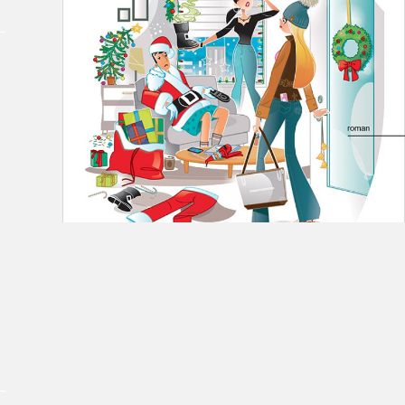
Le Salon dans la ville, espace
organisateur⋅rice
> SLM Pro