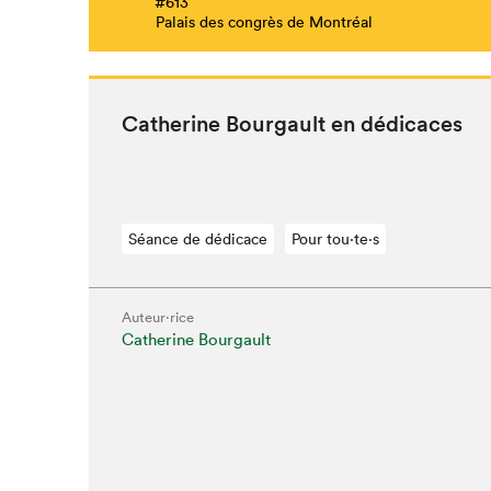
#613
Palais des congrès de Montréal
Cather­ine Bour­gault en dédicaces
Séance de dédicace
Pour tou⋅te⋅s
Auteur·rice
Catherine Bourgault
Que cherc