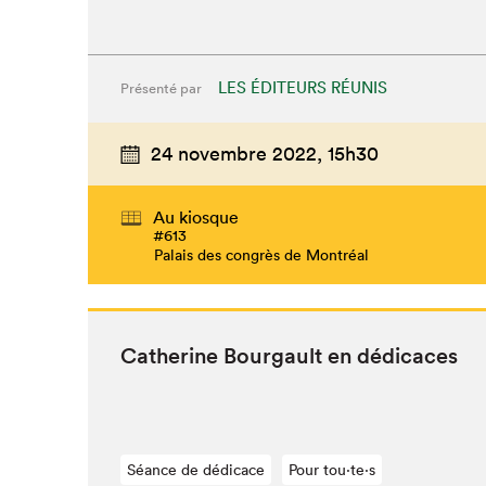
LES ÉDITEURS RÉUNIS
Présenté par
24 novembre 2022,
15h30
Au kiosque
#613
Palais des congrès de Montréal
Cather­ine Bour­gault en dédicaces
Séance de dédicace
Pour tou⋅te⋅s