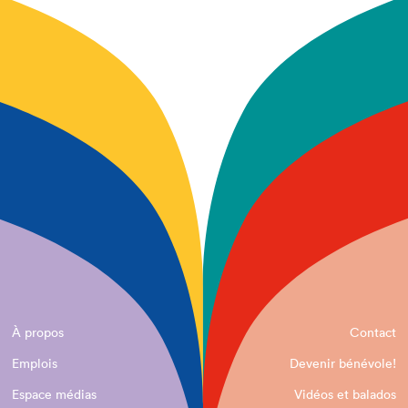
À propos
Contact
Emplois
Devenir bénévole!
Espace médias
Vidéos et balados