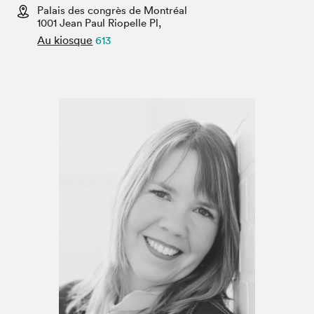
Espace enseignant·e·s
Palais des congrès de Montréal
1001 Jean Paul Riopelle Pl,
Espace pro
Au kiosque
613