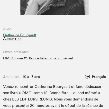
Avec
Catherine Bourgault,
Auteur·rice
Livres présentés
OMG! tome 12- Bonne fête... quand même!
Jeunesse
10 à 13 ans
Français
Venez ren­con­tr­er Cather­ine Bour­gault et faire dédi­cac­er
son livre «
OMG
! tome
12
- Bonne fête… quand même! »
chez
LES
ÉDI­TEURS
RÉU­NIS
. Nous vous deman­dons de
vous présen­ter
20
min­utes avant le début de la séance de