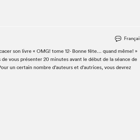
Club de lecture Braindate
Communication-Jeunesse au Salon
Le Salon dans ta classe
La Maison des libraires
Françai
Liseur Public
cac­er son livre «
OMG
! tome
12
- Bonne fête… quand même! »
Vitrine du Festival littéraire international Metropolis
bleu
 de vous présen­ter
20
min­utes avant le début de la séance de
La lecture en cadeau
Pour un cer­tain nom­bre d’auteurs et d’autrices, vous devrez
L'Aparté
SLM PRO