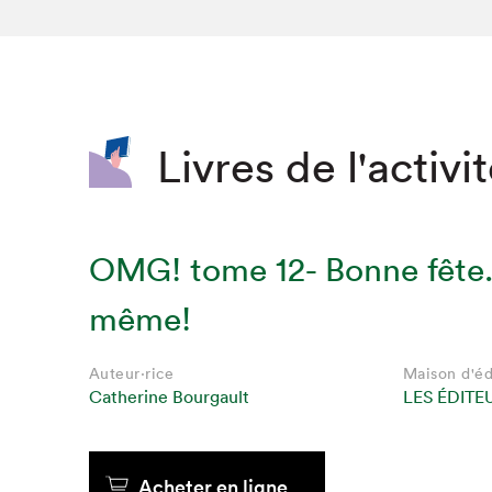
SLM 2020
SLM 2019
SLM 2018
Livres de l'activi
OMG! tome 12- Bonne fête.
même!
Auteur·rice
Maison d'éd
Catherine Bourgault
LES ÉDITE
Acheter en ligne