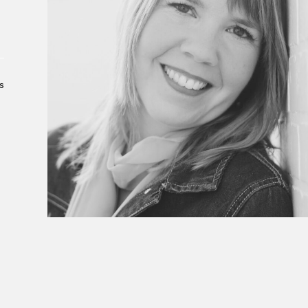
Le Salon dans la ville, espace
organisateur⋅rice
> SLM Pro
s