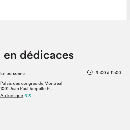
 visite
Nous connaître
t en dédicaces
lon
À propos
ée
Mission et valeurs
uverture
Équipe
9h00 à 11h00
En personne
au Salon
Politique de prévention du
harcèlement
Palais des congrès de Montréal
al Traiteur
1001 Jean Paul Riopelle Pl,
Politique d’écoresponsabilité
uestions des
Au kiosque
613
e⋅s