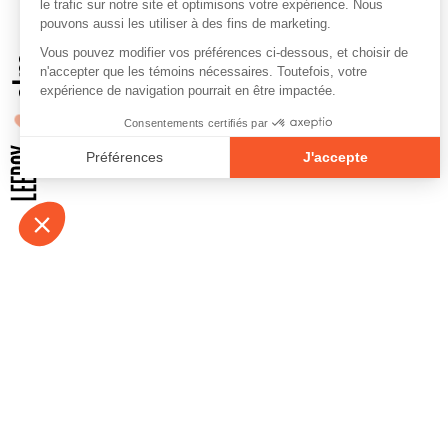
À propos
Contact
Emplois
Devenir bénévo
Espace médias
Vidéos et balad