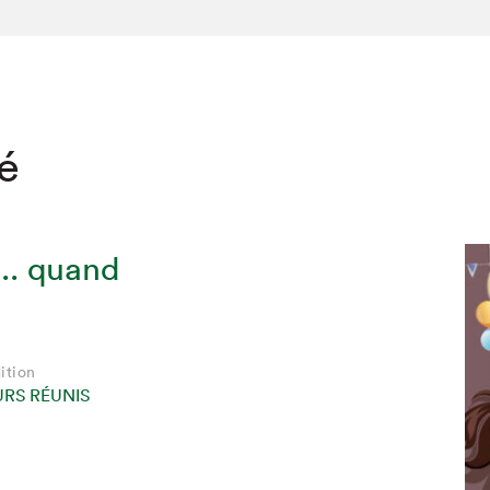
té
.. quand
ition
URS RÉUNIS