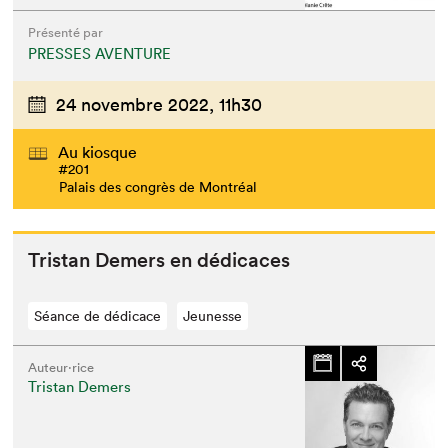
Présenté par
PRESSES AVENTURE
24 novembre 2022,
11h30
Au kiosque
#201
Palais des congrès de Montréal
Tris­tan Demers en dédicaces
Séance de dédicace
Jeunesse
Auteur·rice
Tristan Demers