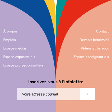
À propos
Contact
Emplois
Devenir bénévole!
Espace médias
Vidéos et balados
Espace exposant·e⋅s
Espace enseignant·e⋅s
Espace professionnel·le⋅s
Inscrivez-vous à l'infolettre