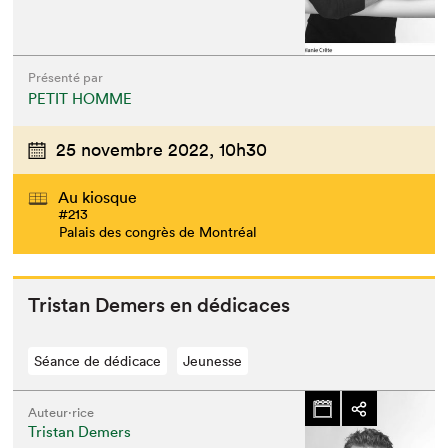
Présenté par
PETIT HOMME
25 novembre 2022,
10h30
Au kiosque
#213
Palais des congrès de Montréal
Tris­tan Demers en dédicaces
Séance de dédicace
Jeunesse
Auteur·rice
Tristan Demers