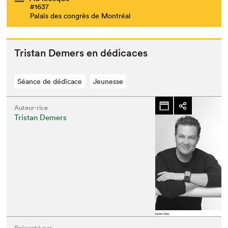
#1637
Palais des congrès de Montréal
Tris­tan Demers en dédicaces
Séance de dédicace
Jeunesse
Auteur·rice
Tristan Demers
Présenté par