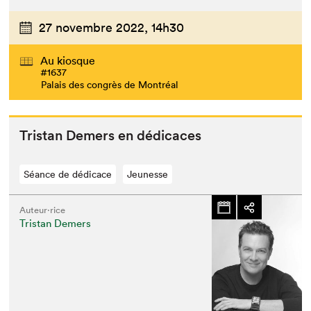
27 novembre 2022,
14h30
Au kiosque
#1637
Palais des congrès de Montréal
Tris­tan Demers en dédicaces
Séance de dédicace
Jeunesse
Auteur·rice
Tristan Demers