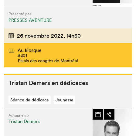
Présenté par
PRESSES AVENTURE
26 novembre 2022,
14h30
Au kiosque
#201
Palais des congrès de Montréal
Tris­tan Demers en dédicaces
Séance de dédicace
Jeunesse
Auteur·rice
Tristan Demers