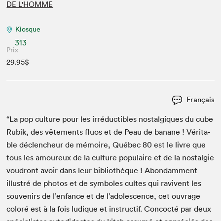
DE L'HOMME
Kiosque
313
Prix
29.95$
Français
“
La pop cul­ture pour les irré­ductibles nos­tal­giques du cube
Rubik, des vête­ments flu­os et de Peau de banane ! Véri­ta­
ble déclencheur de mémoire, Québec
80
est le livre que
tous les amoureux de la cul­ture pop­u­laire et de la nos­tal­gie
voudront avoir dans leur bib­lio­thèque ! Abon­dam­ment
illus­tré de pho­tos et de sym­bol­es cultes qui ravivent les
sou­venirs de l’enfance et de l’adolescence, cet ouvrage
col­oré est à la fois ludique et instruc­tif. Con­coc­té par deux