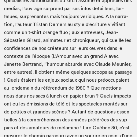
spé­cial­istes auto­di­dactes du kitch assumé et appré­ciés des
médias, l’ouvrage sur­prend par ses infos détail­lées, far­
felues, sur­prenantes mais tou­jours véridiques. À la nar­ra­
tion, l’auteur Tris­tan Demers au style d’écriture viv­i­fi­ant
comme un t‑shirt orange fluo ; aux entre­vues, Jean-
Sébastien Girard, ani­ma­teur et chroniqueur, qui cueille les
con­fi­dences de nos créa­teurs sur leurs œuvres dans le
con­texte de l’époque (L’Amour avec un grand A avec
Janette Bertrand, l’humour absurde avec Claude Meu­nier,
entre autres). Il obtient même quelques scoops au pas­sage
! Quels étaient les enjeux soci­aux qui nous préoc­cu­paient
au lende­main du référen­dum de
1980
? Que met­tions-
nous dans nos sacs à lunch en papi­er brun ? Quels impacts
ont eu les émis­sions de télé et les spec­ta­cles mon­tés sur
de petites et grandes scènes ? Autant de ques­tions essen­
tielles à la com­préhen­sion des années préférées des yup­
pies et des ama­teurs de mélamine ! Lire Québec
80
, c’est
mesur­er le chemin par­cou­ru avec un sourire en coin, d’une