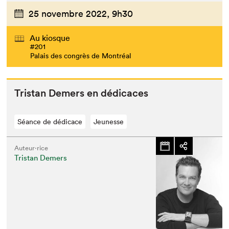
25 novembre 2022,
9h30
Au kiosque
#201
Palais des congrès de Montréal
Tris­tan Demers en dédicaces
Séance de dédicace
Jeunesse
Auteur·rice
Tristan Demers