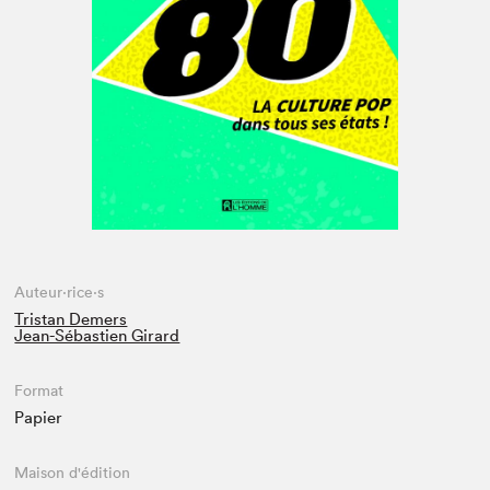
Espace enseignant·e·s
Espace pro
Auteur·rice·s
Tristan Demers
Jean-Sébastien Girard
Format
Papier
Maison d'édition