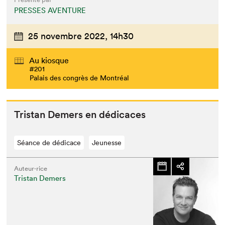
PRESSES AVENTURE
25 novembre 2022,
14h30
Au kiosque
#201
Palais des congrès de Montréal
Tris­tan Demers en dédicaces
Séance de dédicace
Jeunesse
Auteur·rice
Tristan Demers