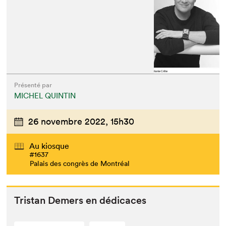
Que cherchez-vous?
Présenté par
MICHEL QUINTIN
26 novembre 2022,
15h30
Au kiosque
#1637
Palais des congrès de Montréal
Tris­tan Demers en dédicaces