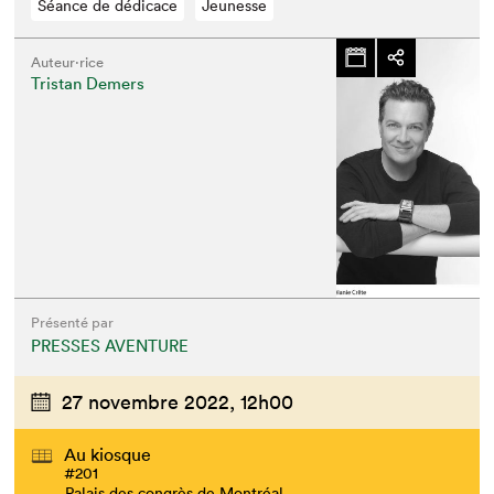
Séance de dédicace
Jeunesse
Auteur·rice
Tristan Demers
Présenté par
PRESSES AVENTURE
27 novembre 2022,
12h00
Au kiosque
#201
Palais des congrès de Montréal