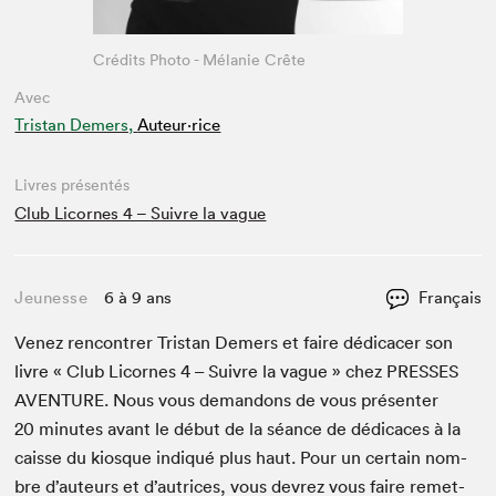
Crédits Photo - Mélanie Crête
Avec
Tristan Demers,
Auteur·rice
Livres présentés
Club Licornes 4 – Suivre la vague
Jeunesse
6 à 9 ans
Français
Venez ren­con­tr­er Tris­tan Demers et faire dédi­cac­er son
livre « Club Licornes
4
– Suiv­re la vague » chez
PRESS­ES
AVEN­TURE
. Nous vous deman­dons de vous présen­ter
20
min­utes avant le début de la séance de dédi­caces à la
caisse du kiosque indiqué plus haut. Pour un cer­tain nom­
bre d’auteurs et d’autrices, vous devrez vous faire remet­