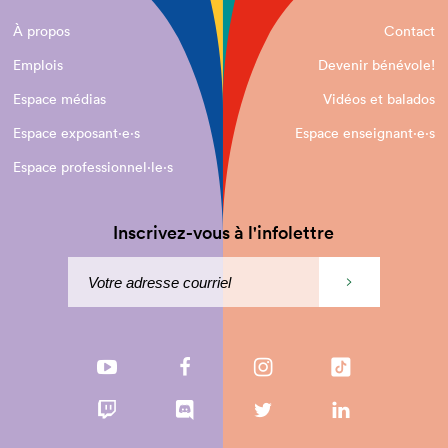
À propos
Contact
Emplois
Devenir bénévole!
Espace médias
Vidéos et balados
Espace exposant·e⋅s
Espace enseignant·e⋅s
Espace professionnel·le⋅s
Inscrivez-vous à l'infolettre