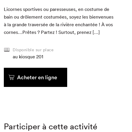
Licornes sportives ou paresseuses, en cos­tume de
bain ou drôle­ment cos­tumées, soyez les bien­v­enues
à la grande tra­ver­sée de la riv­ière enchan­tée ! À vos
cornes…Prêtes ? Partez ! Surtout, prenez […]
Disponible sur place
au kiosque
201
Acheter en ligne
Participer à cette activité