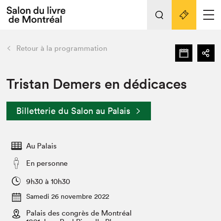
Tout sur l'édition 2022
Nos activités
retour
Retour à la programmation
Actualités
Liens pratiques
Tristan Demers en dédicaces
Édition 2022
Billetterie du Salon au Palais
Vidéos et Balados
Planifier sa visite
Au Palais
Club de lecture Braindate
Nous connaître
En personne
Projets partenaires 2022
9h30 à 10h30
Espace médias
Samedi 26 novembre 2022
Espace exposant⋅e⋅s
Archives
Palais des congrès de Montréal