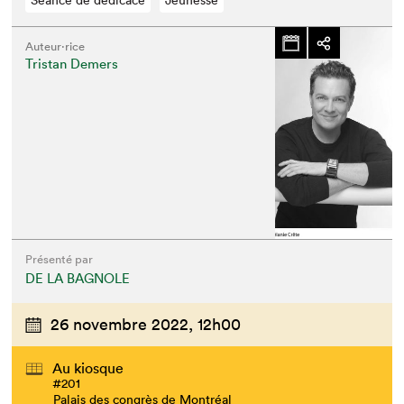
Séance de dédicace
Jeunesse
Auteur·rice
Tristan Demers
Présenté par
DE LA BAGNOLE
26 novembre 2022,
12h00
Au kiosque
#201
Palais des congrès de Montréal