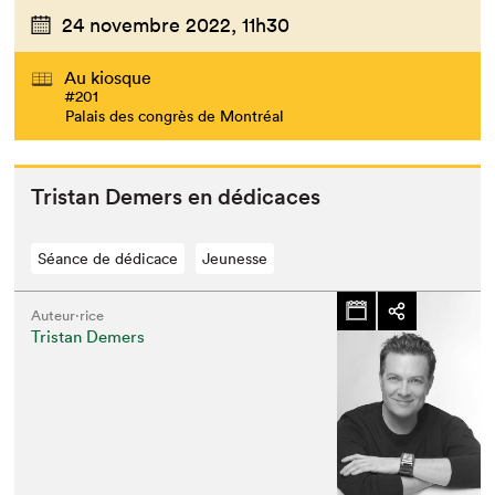
24 novembre 2022,
11h30
Au kiosque
#201
Palais des congrès de Montréal
Tris­tan Demers en dédicaces
Séance de dédicace
Jeunesse
Auteur·rice
Tristan Demers