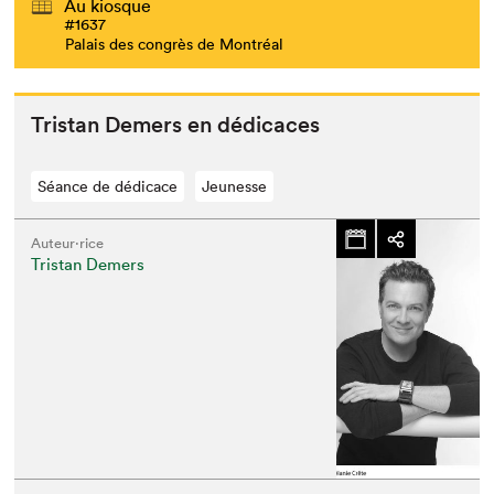
Au kiosque
#1637
Palais des congrès de Montréal
Tris­tan Demers en dédicaces
Séance de dédicace
Jeunesse
Auteur·rice
Tristan Demers