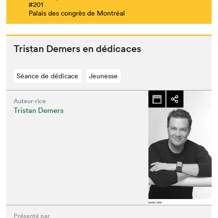
#201
Palais des congrès de Montréal
Tris­tan Demers en dédicaces
Séance de dédicace
Jeunesse
Auteur·rice
Tristan Demers
Présenté par