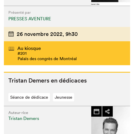
Présenté par
PRESSES AVENTURE
26 novembre 2022,
9h30
Au kiosque
#201
Palais des congrès de Montréal
Tris­tan Demers en dédicaces
Séance de dédicace
Jeunesse
Auteur·rice
Tristan Demers