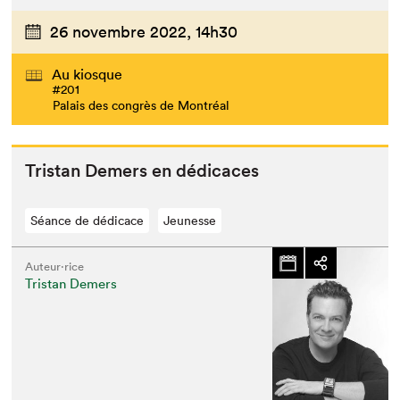
26 novembre 2022,
14h30
Au kiosque
#201
Palais des congrès de Montréal
Tris­tan Demers en dédicaces
Séance de dédicace
Jeunesse
Auteur·rice
Tristan Demers