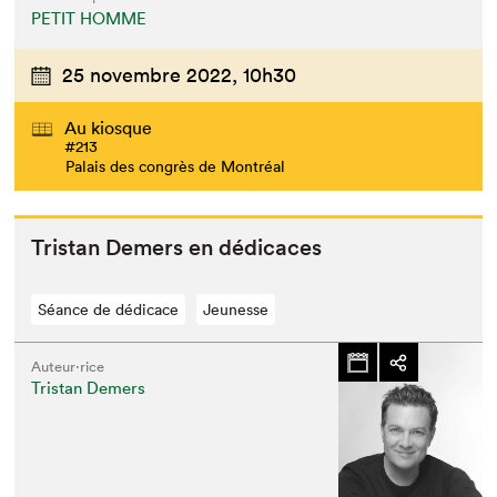
PETIT HOMME
25 novembre 2022,
10h30
Au kiosque
#213
Palais des congrès de Montréal
Tris­tan Demers en dédicaces
Séance de dédicace
Jeunesse
Auteur·rice
Tristan Demers