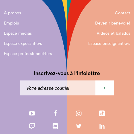
À propos
Contact
Emplois
Devenir bénévole!
Espace médias
Vidéos et balados
Espace exposant·e⋅s
Espace enseignant·e⋅s
Espace professionnel·le⋅s
Inscrivez-vous à l'infolettre