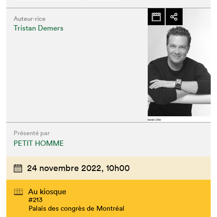
Auteur·rice
Tristan Demers
Présenté par
PETIT HOMME
24 novembre 2022,
10h00
Au kiosque
#213
Palais des congrès de Montréal