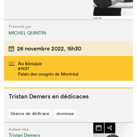
Présenté par
MICHEL QUINTIN
26 novembre 2022,
15h30
Que cherchez-vous?
Au kiosque
#1637
Palais des congrès de Montréal
Tris­tan Demers en dédicaces
Séance de dédicace
Jeunesse
Auteur·rice
Tristan Demers