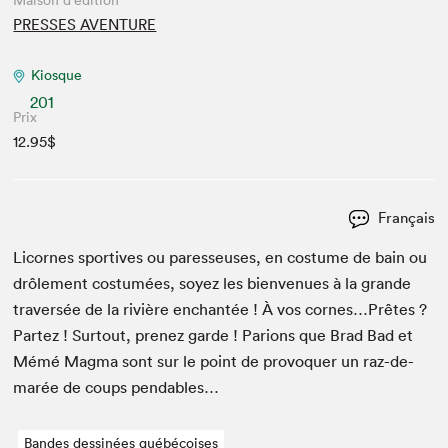
Maison d'édition
PRESSES AVENTURE
Kiosque
201
Prix
12.95$
Français
Licornes sportives ou paresseuses, en cos­tume de bain ou
drôle­ment cos­tumées, soyez les bien­v­enues à la grande
tra­ver­sée de la riv­ière enchan­tée ! À vos cornes…Prêtes ?
Partez ! Surtout, prenez garde ! Par­i­ons que Brad Bad et
Mémé Mag­ma sont sur le point de provo­quer un raz-de-
marée de coups pendables…
Bandes dessinées québécoises