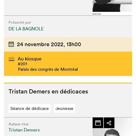
Présenté par
DE LA BAGNOLE
24 novembre 2022,
13h00
Au kiosque
#201
Palais des congrès de Montréal
Tris­tan Demers en dédicaces
Séance de dédicace
Jeunesse
Auteur·rice
Tristan Demers