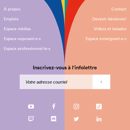
À propos
Contact
Emplois
Devenir bénévole!
Espace médias
Vidéos et balados
Espace exposant·e⋅s
Espace enseignant·e⋅s
Espace professionnel·le⋅s
Inscrivez-vous à l'infolettre