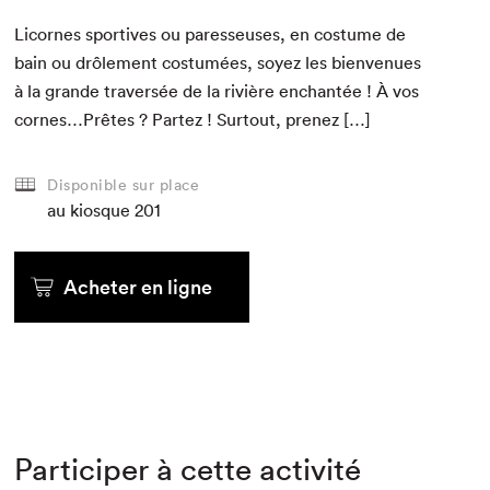
Licornes sportives ou paresseuses, en cos­tume de
bain ou drôle­ment cos­tumées, soyez les bien­v­enues
à la grande tra­ver­sée de la riv­ière enchan­tée ! À vos
cornes…Prêtes ? Partez ! Surtout, prenez […]
Disponible sur place
au kiosque
201
Acheter en ligne
Participer à cette activité