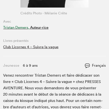
Crédits Photo - Mélanie Crête
Avec
Tristan Demers,
Auteur·rice
Livres présentés
Club Licornes 4 – Suivre la vague
Jeunesse
6 à 9 ans
Français
Venez ren­con­tr­er Tris­tan Demers et faire dédi­cac­er son
livre « Club Licornes
4
– Suiv­re la vague » chez
PRESS­ES
AVEN­TURE
. Nous vous deman­dons de vous présen­ter
20
min­utes avant le début de la séance de dédi­caces à la
caisse du kiosque indiqué plus haut. Pour un cer­tain nom­
bre d’auteurs et d’autrices, vous devrez vous faire remet­