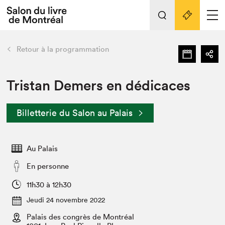
Tout sur l'édition 2022
Nos activités
retour
Retour à la programmation
Actualités
Liens pratiques
Tristan Demers en dédicaces
Édition 2022
Billetterie du Salon au Palais
Vidéos et Balados
Planifier sa visite
Au Palais
Club de lecture Braindate
Nous connaître
En personne
Projets partenaires 2022
11h30 à 12h30
Espace médias
Jeudi 24 novembre 2022
Espace exposant⋅e⋅s
Archives
Palais des congrès de Montréal