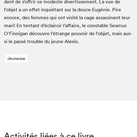
dent de s’offrir ce mod­este diver­tisse­ment. La vue de
l’objet a un effet inquié­tant sur la douce Eugénie. Pire
encore, des femmes qui ont vis­ité la cage assas­si­nent leur
mari! En ten­tant d’éclaircir l’affaire, le con­sta­ble Sea­mus
O’Finnigan décou­vre l’étrange pou­voir de l’objet, mais aus­
si le passé trou­ble du jeune Alexis.
Jeunesse
Activités liées à ce livre