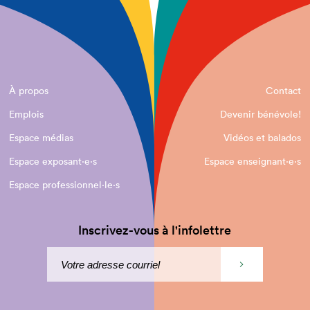
À propos
Contact
Emplois
Devenir bénévole!
Espace médias
Vidéos et balados
Espace exposant·e⋅s
Espace enseignant·e⋅s
Espace professionnel·le⋅s
Inscrivez-vous à l'infolettre