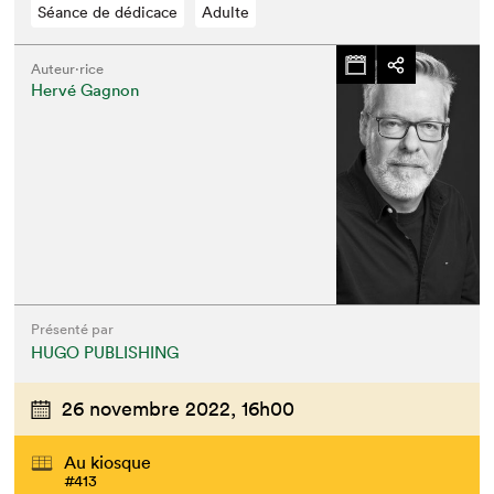
Séance de dédicace
Adulte
Auteur·rice
Hervé Gagnon
Présenté par
HUGO PUBLISHING
26 novembre 2022,
16h00
Au kiosque
#413