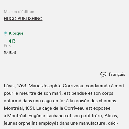
Maison d'édition
HUGO PUBLISHING
Kiosque
413
Prix
19.95$
Français
Lévis,
1763
. Marie-Josephte Cor­riveau, con­damnée à mort
pour le meurtre de son mari, est pen­due et son corps
enfer­mé dans une cage en fer à la croisée des chemins.
Mon­tréal,
1851
. La cage de la Cor­riveau est exposée
à Mon­tréal. Eugénie Lachance et son petit frère, Alex­is,
jeunes orphe­lins employés dans une man­u­fac­ture, déci­