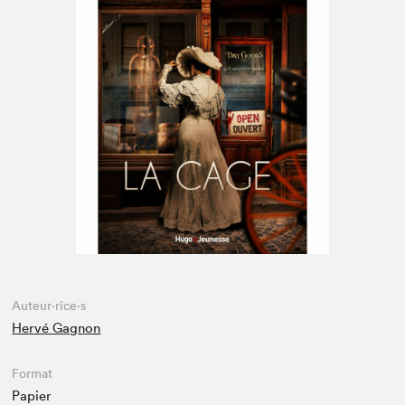
Espace enseignant·e·s
Espace pro
Auteur·rice·s
Hervé Gagnon
Format
Papier