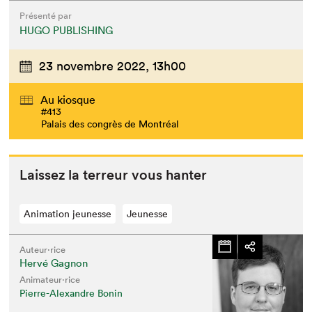
Présenté par
HUGO PUBLISHING
23 novembre 2022,
13h00
Au kiosque
#413
Palais des congrès de Montréal
Lais­sez la ter­reur vous hanter
Animation jeunesse
Jeunesse
Auteur·rice
Hervé Gagnon
Animateur⋅rice
Pierre-Alexandre Bonin