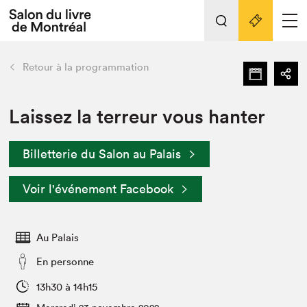
Tout sur l'édition 2022
Nos activités
retour
Retour à la programmation
Actualités
Liens pratiques
Laissez la terreur vous hanter
Édition 2022
Billetterie du Salon au Palais
Vidéos et Balados
Planifier sa visite
Voir l'événement Facebook
Club de lecture Braindate
Nous connaître
Au Palais
Projets partenaires 2022
Espace médias
En personne
Espace exposant⋅e⋅s
Archives
13h30 à 14h15