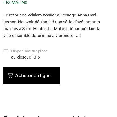
LES MALINS
LES MALINS
LES MALINS
1763
1763
1763
Le retour de William Walk­er au col­lège Anna Car­i­
tas sem­ble avoir déclenché une série d’événements
1851
1851
1851
bizarres à Saint-Hec­tor. Le Mal est débar­qué dans la
ville et sem­ble déter­miné à y prendre […]
au kiosque
au kiosque
au kiosque
au kiosque
au kiosque
au kiosque
Disponible sur place
au kiosque
au kiosque
au kiosque
1813
Acheter
Acheter en ligne
Acheter
Acheter en ligne
Acheter
Acheter en ligne
Acheter en ligne
Acheter en ligne
Acheter en ligne