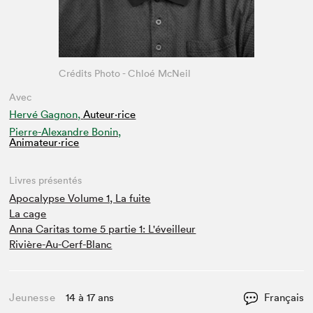
Crédits Photo - Chloé McNeil
Avec
Hervé Gagnon,
Auteur·rice
Pierre-Alexandre Bonin,
Animateur⋅rice
Livres présentés
Apocalypse Volume 1, La fuite
La cage
Anna Caritas tome 5 partie 1: L'éveilleur
Rivière-Au-Cerf-Blanc
Jeunesse
14 à 17 ans
Français