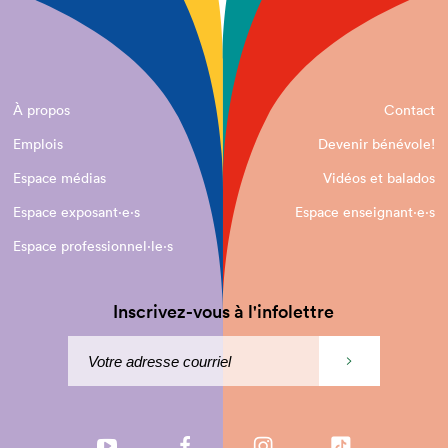
À propos
Contact
Emplois
Devenir bénévole!
Espace médias
Vidéos et balados
Espace exposant·e⋅s
Espace enseignant·e⋅s
Espace professionnel·le⋅s
Inscrivez-vous à l'infolettre