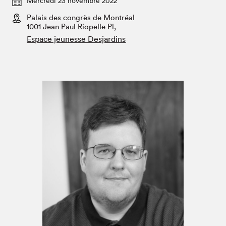
Mercredi 23 novembre 2022
Espace enseignant·e·s
Palais des congrès de Montréal
Espace pro
1001 Jean Paul Riopelle Pl,
Espace jeunesse Desjardins