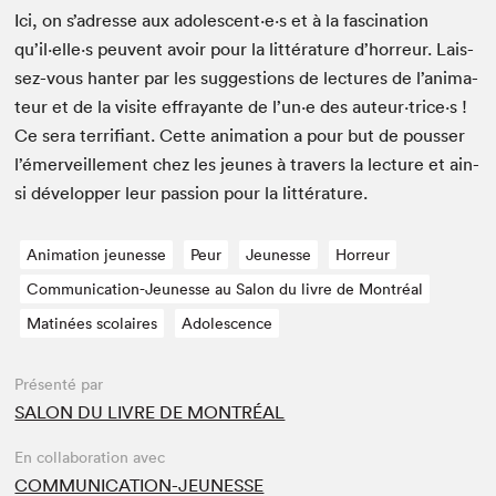
Ici, on s’adresse aux adolescent·e·s et à la fas­ci­na­tion
qu’il·elle·s peu­vent avoir pour la lit­téra­ture d’hor­reur. Lais­
sez-vous hanter par les sug­ges­tions de lec­tures de l’an­i­ma­
teur et de la vis­ite effrayante de l’un·e des auteur·trice·s !
Ce sera ter­ri­fi­ant. Cette ani­ma­tion a pour but de pouss­er
l’émer­veille­ment chez les jeunes à tra­vers la lec­ture et ain­
si dévelop­per leur pas­sion pour la littérature.
Animation jeunesse
Peur
Jeunesse
Horreur
Communication-Jeunesse au Salon du livre de Montréal
Matinées scolaires
Adolescence
Présenté par
SALON DU LIVRE DE MONTRÉAL
En collaboration avec
COMMUNICATION-JEUNESSE