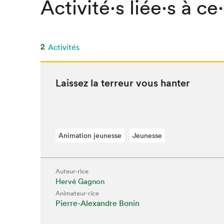
Activité⋅s liée⋅s à ce
SLM 2020
SLM 2019
SLM 2018
2
Activités
Lais­sez la ter­reur vous hanter
Animation jeunesse
Jeunesse
Auteur·rice
Que cherc
Hervé Gagnon
Animateur⋅rice
Pierre-Alexandre Bonin