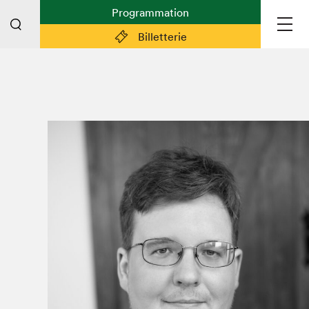
Programmation
Billetterie
Liens pratiques
Plan du Salon
Planifier sa visite (prix d'entrée,
horaire, info pratiques)
Billetterie: achetez vos billets!
FAQ visiteur·euse·s
Espace professionnel·le·s
Espace enseignant·e·s
Espace médias
Devenir bénévole
Espace exposant·e·s