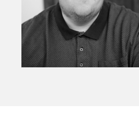
Le Salon dans la ville, espace
organisateur⋅rice
> SLM Pro