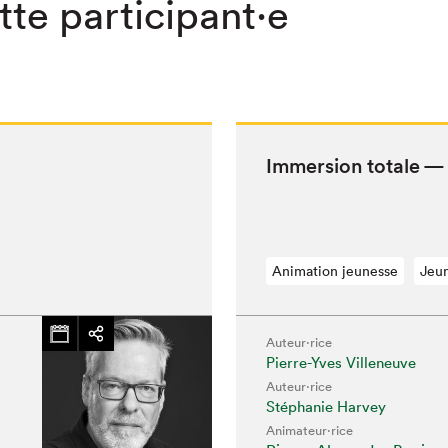
⋅tte participant⋅e
Immer­sion totale — 
Animation jeunesse
Jeu
Auteur·rice
hez-vous?
Pierre-Yves Villeneuve
Auteur·rice
Stéphanie Harvey
Animateur⋅rice