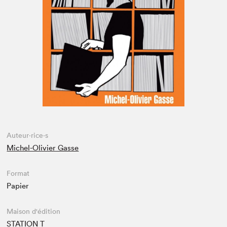
Espace enseignant·e·s
Espace pro
Auteur·rice·s
Michel-Olivier Gasse
Format
Papier
Maison d'édition
STATION T