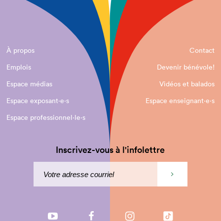
À propos
Contact
Emplois
Devenir bénévole!
Espace médias
Vidéos et balados
Espace exposant·e⋅s
Espace enseignant·e⋅s
Espace professionnel·le⋅s
Inscrivez-vous à l'infolettre