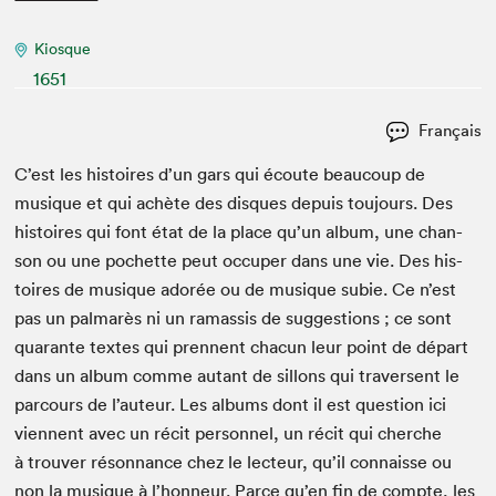
Kiosque
1651
Français
C’est les his­toires d’un gars qui écoute beau­coup de
musique et qui achète des dis­ques depuis tou­jours. Des
his­toires qui font état de la place qu’un album, une chan­
son ou une pochette peut occu­per dans une vie. Des his­
toires de musique adorée ou de musique subie. Ce n’est
pas un pal­marès ni un ramas­sis de sug­ges­tions ; ce sont
quar­ante textes qui pren­nent cha­cun leur point de départ
dans un album comme autant de sil­lons qui tra­versent le
par­cours de l’auteur. Les albums dont il est ques­tion ici
vien­nent avec un réc­it per­son­nel, un réc­it qui cherche
à trou­ver réson­nance chez le lecteur, qu’il con­naisse ou
non la musique à l’honneur. Parce qu’en fin de compte, les