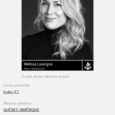
Espace enseignant·e·s
Espace pro
Crédit photo: Martine Doyon
Livres présentés
Iroko (L’)
Maisons d'édition
QUÉBEC AMÉRIQUE