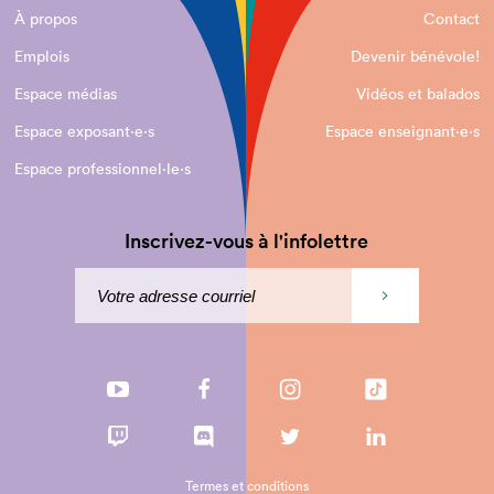
À propos
Contact
Emplois
Devenir bénévole!
Espace médias
Vidéos et balados
Espace exposant·e⋅s
Espace enseignant·e⋅s
Espace professionnel·le⋅s
Inscrivez-vous à l'infolettre
Termes et conditions