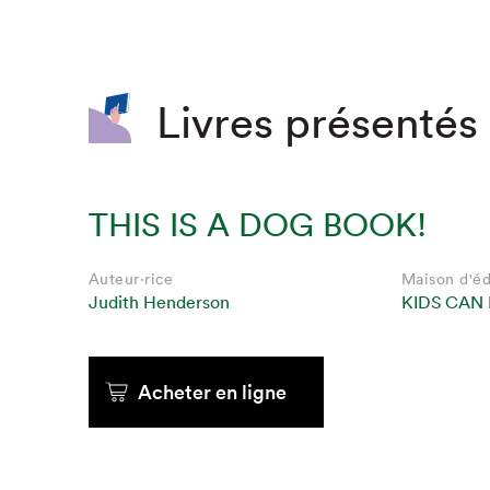
SLM 2020
SLM 2019
SLM 2018
Livres présentés 
THIS IS A DOG BOOK!
Auteur·rice
Maison d'éd
Judith Henderson
KIDS CAN 
Que cherc
Acheter en ligne