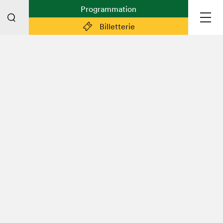
Programmation
Billetterie
Liens pratiques
Plan du Salon
Planifier sa visite (prix d'entrée,
horaire, info pratiques)
Billetterie: achetez vos billets!
FAQ visiteur·euse·s
Espace professionnel·le·s
Espace enseignant·e·s
Espace médias
Devenir bénévole
Espace exposant·e·s