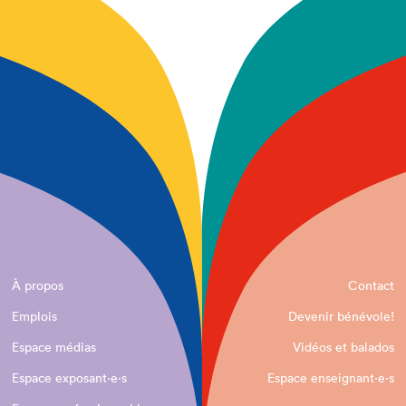
À propos
Contact
Emplois
Devenir bénévole!
Espace médias
Vidéos et balados
Espace exposant·e⋅s
Espace enseignant·e⋅s