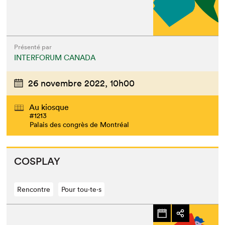
Présenté par
INTERFORUM CANADA
26 novembre 2022,
10h00
Au kiosque
#1213
Palais des congrès de Montréal
COS­PLAY
Rencontre
Pour tou⋅te⋅s