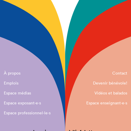
À propos
Contact
Emplois
Devenir bénévole!
Espace médias
Vidéos et balados
Espace exposant·e⋅s
Espace enseignant·e⋅s
Espace professionnel·le⋅s