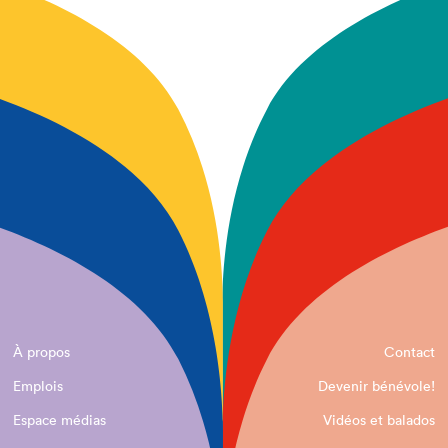
À propos
Contact
Emplois
Devenir bénévole!
Espace médias
Vidéos et balados