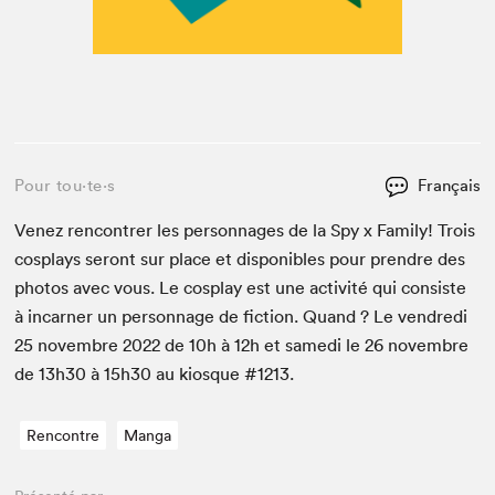
Pour tou⋅te⋅s
Français
Venez ren­con­tr­er les per­son­nages de la Spy x Fam­i­ly! Trois
cos­plays seront sur place et disponibles pour pren­dre des
pho­tos avec vous. Le cos­play est une activ­ité qui con­siste
à incar­n­er un per­son­nage de fic­tion. Quand ? Le ven­dre­di
25
novem­bre
2022
de
10
h à
12
h et same­di le
26
novem­bre
de
13
h
30
à
15
h
30
au kiosque #
1213
.
Rencontre
Manga