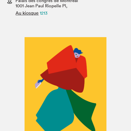
Palais des congrès de Montréal
Espace enseignant·e·s
1001 Jean Paul Riopelle Pl,
Au kiosque
1213
Espace pro