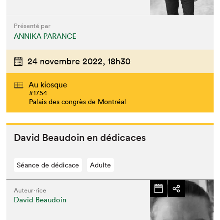
Présenté par
ANNIKA PARANCE
24 novembre 2022,
18h30
Au kiosque
#1754
Palais des congrès de Montréal
David Beau­doin en dédicaces
Séance de dédicace
Adulte
Auteur·rice
David Beaudoin