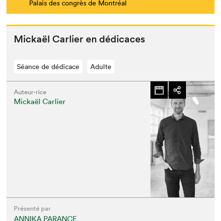
Palais des congrès de Montréal
Mick­aël Car­li­er en dédicaces
Séance de dédicace
Adulte
Auteur·rice
Mickaël Carlier
Présenté par
ANNIKA PARANCE