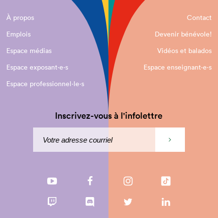
À propos
Contact
Emplois
Devenir bénévole!
Espace médias
Vidéos et balados
Espace exposant·e⋅s
Espace enseignant·e⋅s
Espace professionnel·le⋅s
Inscrivez-vous à l'infolettre