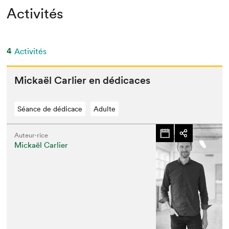
Activités
4
Activités
Mick­aël Car­li­er en dédicaces
Séance de dédicace
Adulte
Auteur·rice
Mickaël Carlier