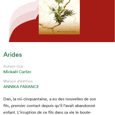
Arides
Auteur·rice
Mickaël Carlier
Maison d'édition
ANNIKA PARANCE
Que cherchez-vous?
Dan, la mi-cinquan­taine, a eu des nou­velles de son
fils, pre­mier con­tact depuis qu’il l’avait aban­don­né
enfant. L’irruption de ce fils dans sa vie le boule­